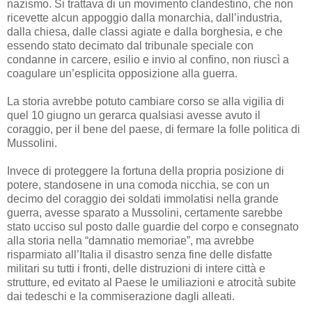
nazismo. Si trattava di un movimento clandestino, che non
ricevette alcun appoggio dalla monarchia, dall’industria,
dalla chiesa, dalle classi agiate e dalla borghesia, e che
essendo stato decimato dal tribunale speciale con
condanne in carcere, esilio e invio al confino, non riuscì a
coagulare un’esplicita opposizione alla guerra.
La storia avrebbe potuto cambiare corso se alla vigilia di
quel 10 giugno un gerarca qualsiasi avesse avuto il
coraggio, per il bene del paese, di fermare la folle politica di
Mussolini.
Invece di proteggere la fortuna della propria posizione di
potere, standosene in una comoda nicchia, se con un
decimo del coraggio dei soldati immolatisi nella grande
guerra, avesse sparato a Mussolini, certamente sarebbe
stato ucciso sul posto dalle guardie del corpo e consegnato
alla storia nella “damnatio memoriae”, ma avrebbe
risparmiato all’Italia il disastro senza fine delle disfatte
militari su tutti i fronti, delle distruzioni di intere città e
strutture, ed evitato al Paese le umiliazioni e atrocità subite
dai tedeschi e la commiserazione dagli alleati.