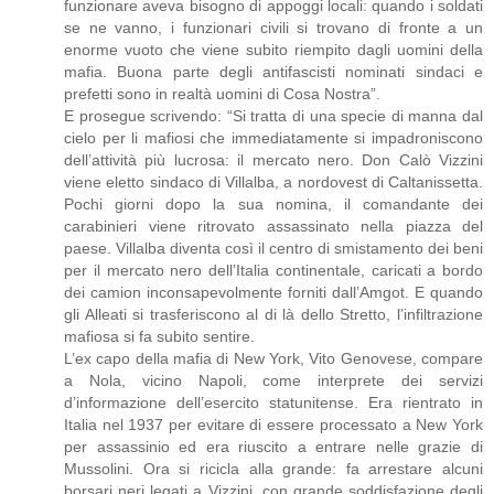
funzionare aveva bisogno di appoggi locali: quando i soldati
se ne vanno, i funzionari civili si trovano di fronte a un
enorme vuoto che viene subito riempito dagli uomini della
mafia. Buona parte degli antifascisti nominati sindaci e
prefetti sono in realtà uomini di Cosa Nostra”.
E prosegue scrivendo: “Si tratta di una specie di manna dal
cielo per li mafiosi che immediatamente si impadroniscono
dell’attività più lucrosa: il mercato nero. Don Calò Vizzini
viene eletto sindaco di Villalba, a nordovest di Caltanissetta.
Pochi giorni dopo la sua nomina, il comandante dei
carabinieri viene ritrovato assassinato nella piazza del
paese. Villalba diventa così il centro di smistamento dei beni
per il mercato nero dell’Italia continentale, caricati a bordo
dei camion inconsapevolmente forniti dall’Amgot. E quando
gli Alleati si trasferiscono al di là dello Stretto, l’infiltrazione
mafiosa si fa subito sentire.
L’ex capo della mafia di New York, Vito Genovese, compare
a Nola, vicino Napoli, come interprete dei servizi
d’informazione dell’esercito statunitense. Era rientrato in
Italia nel 1937 per evitare di essere processato a New York
per assassinio ed era riuscito a entrare nelle grazie di
Mussolini. Ora si ricicla alla grande: fa arrestare alcuni
borsari neri legati a Vizzini, con grande soddisfazione degli