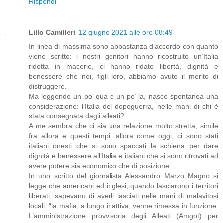
Rispondi
Lillo Camilleri
12 giugno 2021 alle ore 08:49
In linea di massima sono abbastanza d’accordo con quanto
viene scritto: i nostri genitori hanno ricostruito un’Italia
ridotta in macerie, ci hanno ridato libertà, dignità e
benessere che noi, figli loro, abbiamo avuto il merito di
distruggere.
Ma leggendo un po’ qua e un po’ la, nasce spontanea una
considerazione: l’Italia del dopoguerra, nelle mani di chi è
stata consegnata dagli alleati?
A me sembra che ci sia una relazione molto stretta, simile
fra allora e questi tempi, allora come oggi, ci sono stati
italiani onesti che si sono spaccati la schiena per dare
dignità e benessere all’Italia e italiani che si sono ritrovati ad
avere potere sia economico che di posizione.
In uno scritto del giornalista Alessandro Marzo Magno si
legge che americani ed inglesi, quando lasciarono i territori
liberati, sapevano di averli lasciati nelle mani di malavitosi
locali: “la mafia, a lungo inattiva, venne rimessa in funzione.
L’amministrazione provvisoria degli Alleati (Amgot) per