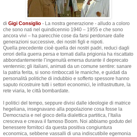
di
Gigi Consiglio
- La nostra generazione - alludo a coloro
che sono nati nel quindicennio 1940 – 1955 e che sono
ancora vivi – ha parecchie cose da farsi perdonare dalle
generazioni successive, dei nostri figli e nipoti.
Quella precedente cioè quella dei nostri padri, reduci dagli
orrori della guerra persa e tornati dalla prigionia ha riscattato
abbondantemente l’ingenuità emersa durante il deprecato
ventennio; gli italiani, animati da un comune sentire: sanare
la patria ferita, si sono rimboccati le maniche, e guidati da
personalità politiche di indubbio e sofferto spessore hanno
saputo ricostruire tutti i settori economici, le infrastrutture, la
rete viaria, le città bombardate.
I politici del tempo, seppure divisi dalle ideologie di matrice
hegeliana, insegnavano alla popolazione cosa fosse la
Democrazia e nel gioco della dialettica partitica, l’Italia
cresceva e creava il famoso Boom. Noi abbiamo goduto del
benessere fornitoci da questa positiva congiuntura
economica, sebbene vassalli di una indiscutibile egemonia