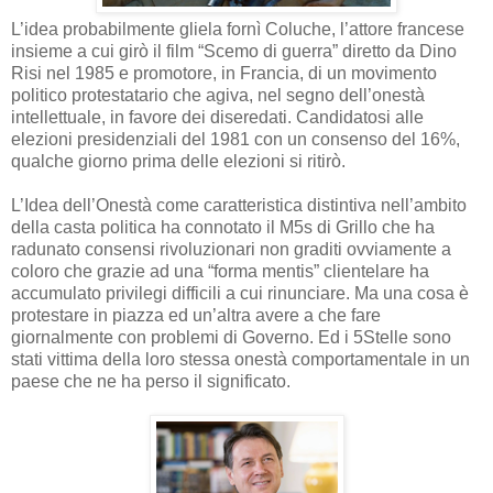
L’idea probabilmente gliela fornì Coluche, l’attore francese
insieme a cui girò il film “Scemo di guerra” diretto da Dino
Risi nel 1985 e promotore, in Francia, di un movimento
politico protestatario che agiva, nel segno dell’onestà
intellettuale, in favore dei diseredati. Candidatosi alle
elezioni presidenziali del 1981 con un consenso del 16%,
qualche giorno prima delle elezioni si ritirò.
L’Idea dell’Onestà come caratteristica distintiva nell’ambito
della casta politica ha connotato il M5s di Grillo che ha
radunato consensi rivoluzionari non graditi ovviamente a
coloro che grazie ad una “forma mentis” clientelare ha
accumulato privilegi difficili a cui rinunciare. Ma una cosa è
protestare in piazza ed un’altra avere a che fare
giornalmente con problemi di Governo. Ed i 5Stelle sono
stati vittima della loro stessa onestà comportamentale in un
paese che ne ha perso il significato.