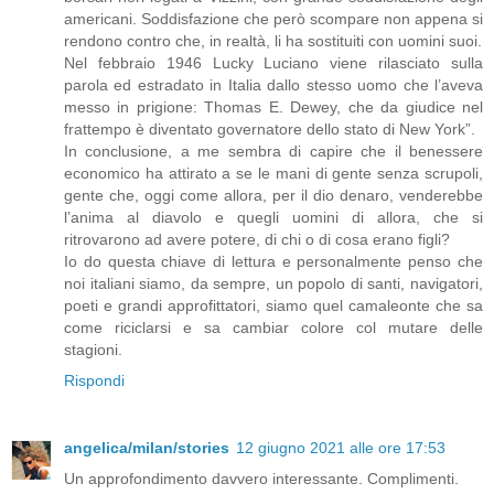
americani. Soddisfazione che però scompare non appena si
rendono contro che, in realtà, li ha sostituiti con uomini suoi.
Nel febbraio 1946 Lucky Luciano viene rilasciato sulla
parola ed estradato in Italia dallo stesso uomo che l’aveva
messo in prigione: Thomas E. Dewey, che da giudice nel
frattempo è diventato governatore dello stato di New York”.
In conclusione, a me sembra di capire che il benessere
economico ha attirato a se le mani di gente senza scrupoli,
gente che, oggi come allora, per il dio denaro, venderebbe
l’anima al diavolo e quegli uomini di allora, che si
ritrovarono ad avere potere, di chi o di cosa erano figli?
Io do questa chiave di lettura e personalmente penso che
noi italiani siamo, da sempre, un popolo di santi, navigatori,
poeti e grandi approfittatori, siamo quel camaleonte che sa
come riciclarsi e sa cambiar colore col mutare delle
stagioni.
Rispondi
angelica/milan/stories
12 giugno 2021 alle ore 17:53
Un approfondimento davvero interessante. Complimenti.