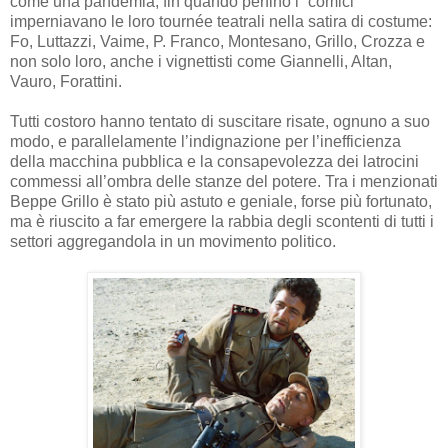
come una pandemia, fin quando perfino i “comici”
imperniavano le loro tournée teatrali nella satira di costume:
Fo, Luttazzi, Vaime, P. Franco, Montesano, Grillo, Crozza e
non solo loro, anche i vignettisti come Giannelli, Altan,
Vauro, Forattini.
Tutti costoro hanno tentato di suscitare risate, ognuno a suo
modo, e parallelamente l’indignazione per l’inefficienza
della macchina pubblica e la consapevolezza dei latrocini
commessi all’ombra delle stanze del potere. Tra i menzionati
Beppe Grillo è stato più astuto e geniale, forse più fortunato,
ma è riuscito a far emergere la rabbia degli scontenti di tutti i
settori aggregandola in un movimento politico.