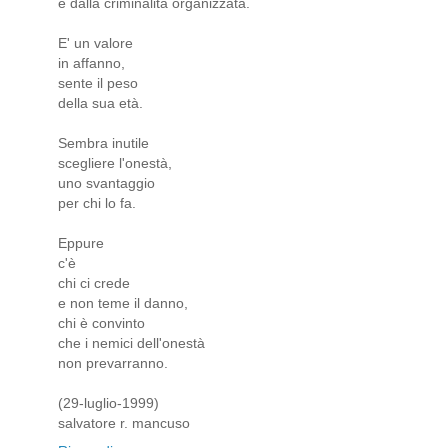
e dalla criminalità organizzata.
E' un valore
in affanno,
sente il peso
della sua età.
Sembra inutile
scegliere l'onestà,
uno svantaggio
per chi lo fa.
Eppure
c'è
chi ci crede
e non teme il danno,
chi è convinto
che i nemici dell'onestà
non prevarranno.
(29-luglio-1999)
salvatore r. mancuso