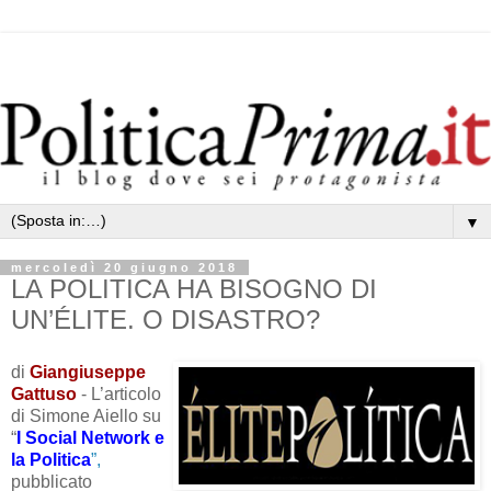
▼
mercoledì 20 giugno 2018
LA POLITICA HA BISOGNO DI
UN’ÉLITE. O DISASTRO?
di
Giangiuseppe
Gattuso
- L’articolo
di Simone Aiello su
“
I Social Network e
la Politica
”,
pubblicato