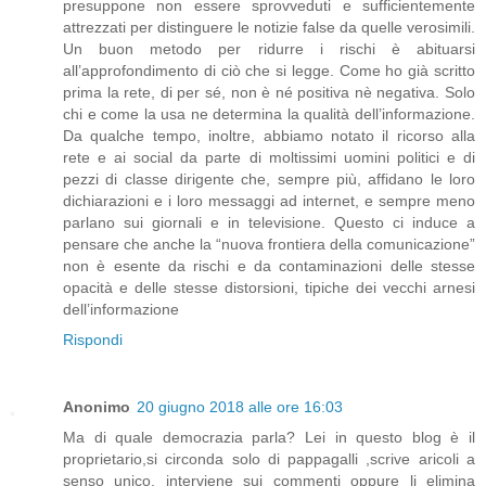
presuppone non essere sprovveduti e sufficientemente
attrezzati per distinguere le notizie false da quelle verosimili.
Un buon metodo per ridurre i rischi è abituarsi
all’approfondimento di ciò che si legge. Come ho già scritto
prima la rete, di per sé, non è né positiva nè negativa. Solo
chi e come la usa ne determina la qualità dell’informazione.
Da qualche tempo, inoltre, abbiamo notato il ricorso alla
rete e ai social da parte di moltissimi uomini politici e di
pezzi di classe dirigente che, sempre più, affidano le loro
dichiarazioni e i loro messaggi ad internet, e sempre meno
parlano sui giornali e in televisione. Questo ci induce a
pensare che anche la “nuova frontiera della comunicazione”
non è esente da rischi e da contaminazioni delle stesse
opacità e delle stesse distorsioni, tipiche dei vecchi arnesi
dell’informazione
Rispondi
Anonimo
20 giugno 2018 alle ore 16:03
Ma di quale democrazia parla? Lei in questo blog è il
proprietario,si circonda solo di pappagalli ,scrive aricoli a
senso unico, interviene sui commenti oppure li elimina