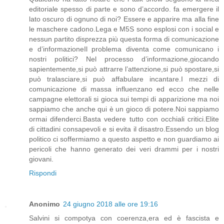
editoriale spesso di parte e sono d’accordo. fa emergere il
lato oscuro di ognuno di noi? Essere e apparire ma alla fine
le maschere cadono.Lega e M5S sono esplosi con i social e
nessun partito disprezza più questa forma di comunicazione
e d’informazioneIl problema diventa come comunicano i
nostri politici? Nel processo d’informazione,giocando
sapientemente,si può attrarre l’attenzione,si può spostare,si
può tralasciare,si può affabulare incantare.I mezzi di
comunicazione di massa influenzano ed ecco che nelle
campagne elettorali si gioca sui tempi di apparizione ma noi
sappiamo che anche qui è un gioco di potere.Noi sappiamo
ormai difenderci.Basta vedere tutto con occhiali critici.Elite
di cittadini consapevoli e si evita il disastro.Essendo un blog
politico ci soffermiamo a questo aspetto e non guardiamo ai
pericoli che hanno generato dei veri drammi per i nostri
giovani.
Rispondi
Anonimo
24 giugno 2018 alle ore 19:16
Salvini si compotya con coerenza,era ed è fascista e