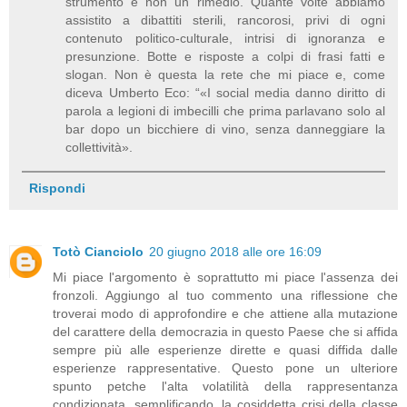
strumento e non un rimedio. Quante volte abbiamo
assistito a dibattiti sterili, rancorosi, privi di ogni
contenuto politico-culturale, intrisi di ignoranza e
presunzione. Botte e risposte a colpi di frasi fatti e
slogan. Non è questa la rete che mi piace e, come
diceva Umberto Eco: “«I social media danno diritto di
parola a legioni di imbecilli che prima parlavano solo al
bar dopo un bicchiere di vino, senza danneggiare la
collettività».
Rispondi
Totò Cianciolo
20 giugno 2018 alle ore 16:09
Mi piace l'argomento è soprattutto mi piace l'assenza dei
fronzoli. Aggiungo al tuo commento una riflessione che
troverai modo di approfondire e che attiene alla mutazione
del carattere della democrazia in questo Paese che si affida
sempre più alle esperienze dirette e quasi diffida dalle
esperienze rappresentative. Questo pone un ulteriore
spunto petche l'alta volatilità della rappresentanza
condizionata, semplificando, la cosiddetta crisi della classe