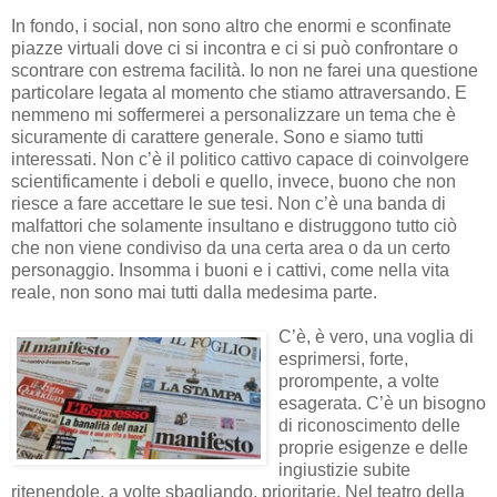
In fondo, i social, non sono altro che enormi e sconfinate
piazze virtuali dove ci si incontra e ci si può confrontare o
scontrare con estrema facilità. Io non ne farei una questione
particolare legata al momento che stiamo attraversando. E
nemmeno mi soffermerei a personalizzare un tema che è
sicuramente di carattere generale. Sono e siamo tutti
interessati. Non c’è il politico cattivo capace di coinvolgere
scientificamente i deboli e quello, invece, buono che non
riesce a fare accettare le sue tesi. Non c’è una banda di
malfattori che solamente insultano e distruggono tutto ciò
che non viene condiviso da una certa area o da un certo
personaggio. Insomma i buoni e i cattivi, come nella vita
reale, non sono mai tutti dalla medesima parte.
C’è, è vero, una voglia di
esprimersi, forte,
prorompente, a volte
esagerata. C’è un bisogno
di riconoscimento delle
proprie esigenze e delle
ingiustizie subite
ritenendole, a volte sbagliando, prioritarie. Nel teatro della