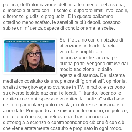
politica, dell’informazione, dell’intrattenimento, della satira,
si mescola di tutto con il rischio di superare limiti invalicabili,
differenze, giudizi e pregiudizi. E in questo bailamme il
cittadino meno scafato, le sensibilità più deboli, possono
subire un’influenza capace di condizionarne le scelte.
Se riflettiamo con un pizzico di
attenzione, in fondo, la rete
veicola e amplifica le
informazioni che, ancora per
buona parte, vengono diffuse dai
media tradizionali e dalle
agenzie di stampa. Dal sistema
mediatico costituito da una pletora di “giornalisti”, opinionisti,
analisti che girovagano ovunque in TV, in radio, e scrivono
su diverse testate nazionali e locali. Filtrando, facendo le
debite eccezioni, spesso e volentieri la “notizia” sulla base
del loro particolare punto di vista, di interesse personale o
aziendale. Pompando a dismisura un fenomeno, un politico,
un fatto, un’ipotesi, un retroscena. Trasformando la
dietrologia a scienza e contrabbandando ciò che è con ciò
che viene artatamente costruito e propinato in ogni modo.