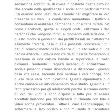
sensazione addirittura, di vivere in costante diretta tutto ciò
che accade nella quotidianità. I social sono particolarmente
utili quando sono usati dalle aziende per migliorare la loro
presenza sul web. Le condivisioni aumentano il traffico e
consentono di realizzare campagne pubblicitarie mirate. Siti
come Facebook, grazie ai singoli profili, utilizzano i dati
personali che vengono forniti al momento dell’iscrizione. In
questo modo si generano dei profitti basati su piattaforme
altamente credibili, nelle quali è possibile conoscere tutti i
dati di coinvolgimento dell’audience di un sito web o di una
pagina azienda. Tuttavia non c’è da stupirsi se fomentano la
creazione di una cultura banale e superficiale, a livello
giovanile, rendendo i ragazzi incapaci di socializzare. I
socials possono creare dipendenza e distaccare i giovani
dalla vita reale, facendo loro perdere i veri principi, tipo
quello della vera comunicazione. Questa dipendenza può
anche causare un allontanamento dallo studio. Questo è un
fatto gravissimo per gli adolescenti perché si creano dentro
di loro dei vuoti e sono disposti a tutto pur di essere
accettati: finiscono per ridicolizzarsi inutilmente con foto e
video anche provocatori. Tuttavia, caro Giangiuseppe, mi
soffermerei al lato politico e non mi sento di riscontrare