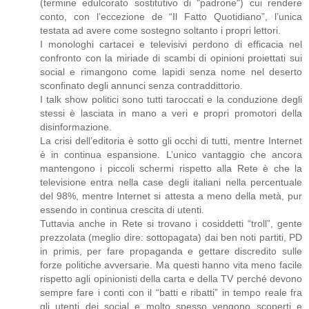
(termine edulcorato sostitutivo di "padrone") cui rendere
conto, con l’eccezione de “Il Fatto Quotidiano”, l’unica
testata ad avere come sostegno soltanto i propri lettori.
I monologhi cartacei e televisivi perdono di efficacia nel
confronto con la miriade di scambi di opinioni proiettati sui
social e rimangono come lapidi senza nome nel deserto
sconfinato degli annunci senza contraddittorio.
I talk show politici sono tutti taroccati e la conduzione degli
stessi è lasciata in mano a veri e propri promotori della
disinformazione.
La crisi dell’editoria è sotto gli occhi di tutti, mentre Internet
è in continua espansione. L’unico vantaggio che ancora
mantengono i piccoli schermi rispetto alla Rete è che la
televisione entra nella case degli italiani nella percentuale
del 98%, mentre Internet si attesta a meno della metà, pur
essendo in continua crescita di utenti.
Tuttavia anche in Rete si trovano i cosiddetti “troll”, gente
prezzolata (meglio dire: sottopagata) dai ben noti partiti, PD
in primis, per fare propaganda e gettare discredito sulle
forze politiche avversarie. Ma questi hanno vita meno facile
rispetto agli opinionisti della carta e della TV perché devono
sempre fare i conti con il “batti e ribatti” in tempo reale fra
gli utenti dei social e molto spesso vengono scoperti e