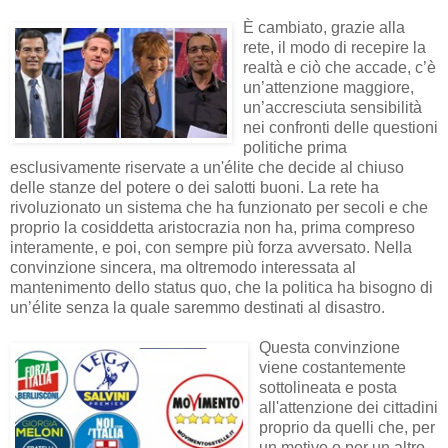
È cambiato, grazie alla
rete, il modo di recepire la
realtà e ciò che accade, c’è
un’attenzione maggiore,
un’accresciuta sensibilità
nei confronti delle questioni
politiche prima
esclusivamente riservate a un'élite che decide al chiuso
delle stanze del potere o dei salotti buoni. La rete ha
rivoluzionato un sistema che ha funzionato per secoli e che
proprio la cosiddetta aristocrazia non ha, prima compreso
interamente, e poi, con sempre più forza avversato. Nella
convinzione sincera, ma oltremodo interessata al
mantenimento dello status quo, che la politica ha bisogno di
un’élite senza la quale saremmo destinati al disastro.
Questa convinzione
viene costantemente
sottolineata e posta
all'attenzione dei cittadini
proprio da quelli che, per
un motivo o per un altro,