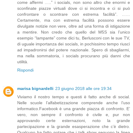
come affermi …..” i socials, non sono altro che enormi e
sconfinate piazze virtuali dove ci si incontra e ci si può
confrontare o scontrare con estrema facilità”. ……
Certamente, ma con estrema facilità possono essere
divulgate notizie non vere, oltre ad una forma di istigazione
a mentire. Non credo che quello del M5S sia l’unico
esempio “lampante” come dici tu, Berlusconi con le sue TV,
di uguale importanza dei socials, in pochissimo tempo riuscì
ad impadronirsi del potere nazionale. Spero di sbagliarmi,
ma nella sommatoria, i socials procurano più danni che
utilità.
Rispondi
marisa bignardelli
23 giugno 2018 alle ore 19:34
Viviamo il nostro tempo e questi è fatto anche di social.
Nelle scuole l’alfabetizzazione comprende anche l’uso
informatico.Facebook è una grande piazza di confronto. E’
vero, non sempre il confronto è civile e, pur non
approvando certe esternazioni, noto la grande
partecipazione e la grande esasperazione che c’è dietro.
Qualcuno ha fatto notare che i talk show seguono la linea