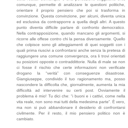
comunque, permette di analizzare le questioni politiche,
orientare il proprio pensiero che poi si trasforma in
convinzione. Questa convinzione, per alcuni, diventa unica
ed esclusiva da contrapporre a quella degli altri. A questo
punto diventa difficile parlare di confronto democratico.
Nella contrapposizione, quando mancano gli argomenti, si
ricorre alle offese contro chi la pensa diversamente. Quello
che colpisce sono gli atteggiamenti di quei soggetti con i
quali prima riuscivi a confrontarsi anche senza la pretesa di
raggiungere una comune convergenza, ora li trovi orientati
su posizioni opposte o contraddittorie. Nulla di male se non
ci fosse il rischio che certe informazioni non verificate
drogano la “verità” con conseguenze disastrose.
Giangiuseppe, condivido il tuo ragionamento ma, posso
nascondere la difficolta che, giornalmente, aumenta la mia
difficoltà ad intervenire su certi post. Ovviamente il
problema è mio! Tu dici che: “i buoni e i cattivi, come nella
vita reale, non sono mai tutti della medesima parte”. È vero,
ma non si può abbandonare il desiderio di confrontarsi
civilmente. Per il resto, il mio pensiero politico non è
cambiato.