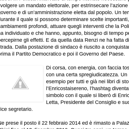
volgere un mandato elettorale, per estrinsecare l’azione
governo e di un’amministrazione eletta dal popolo. Un t
urante il quale si possono determinare scelte importanti,
ambiamenti profondi, attuare quegli interventi che la Poli
ha individuato e che hanno, appunto, bisogno di tempo p
ercepirne gli effetti. E da quella data Renzi ne ha fatta d
trada. Dalla postazione di sindaco è riuscito a conquista
rima il Partito Democratico e poi il Governo del Paese.
Di corsa, con energia, con faccia tos
con una certa spregiudicatezza. Un
esempio per tutti e già nei libri di sto
l’Enricostaisereno, l’hashtag diventat
simbolo con il quale si liberò di Enri
Letta, Presidente del Consiglio e su
ice segretario.
e prese il posto il 22 febbraio 2014 ed è rimasto a Pala