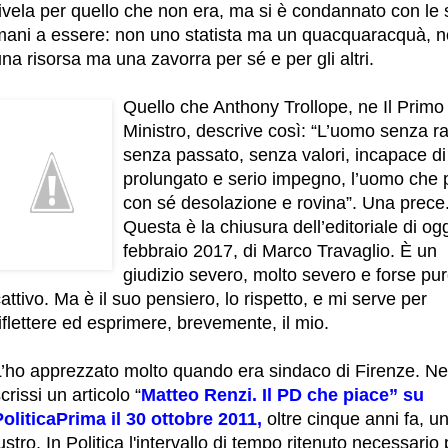
rivela per quello che non era, ma si è condannato con le
mani a essere: non uno statista ma un quacquaracquà, 
na risorsa ma una zavorra per sé e per gli altri.
Quello che Anthony Trollope, ne Il Primo
Ministro, descrive così: “L’uomo senza ra
senza passato, senza valori, incapace di
prolungato e serio impegno, l’uomo che 
con sé desolazione e rovina”. Una prece
Questa è la chiusura dell’editoriale di og
febbraio 2017, di Marco Travaglio. È un
giudizio severo, molto severo e forse pu
attivo. Ma è il suo pensiero, lo rispetto, e mi serve per
iflettere ed esprimere, brevemente, il mio.
L’ho apprezzato molto quando era sindaco di Firenze. Ne
crissi un articolo “
Matteo Renzi. Il PD che piace” su
PoliticaPrima il 30 ottobre 2011
,
oltre cinque anni fa, u
ustro. In Politica l'intervallo di tempo ritenuto necessario 