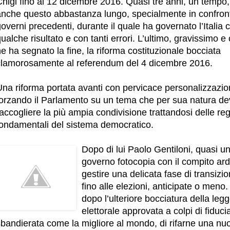
higi fino al 12 dicembre 2016. Quasi tre anni, un tempo,
anche questo abbastanza lungo, specialmente in confront
overni precedenti, durante il quale ha governato l’Italia 
ualche risultato e con tanti errori. L’ultimo, gravissimo e
e ha segnato la fine, la riforma costituzionale bocciata
clamorosamente al referendum del 4 dicembre 2016.
Una riforma portata avanti con pervicace personalizzazio
forzando il Parlamento su un tema che per sua natura d
accogliere la più ampia condivisione trattandosi delle re
fondamentali del sistema democratico.
Dopo di lui Paolo Gentiloni, quasi u
governo fotocopia con il compito ard
gestire una delicata fase di transizi
fino alle elezioni, anticipate o meno.
dopo l’ulteriore bocciatura della leg
elettorale approvata a colpi di fiduci
sbandierata come la migliore al mondo, di rifarne una nu