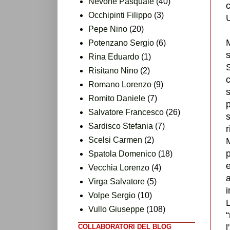
Nevone Pasquale
(40)
Occhipinti Filippo
(3)
U
Pepe Nino
(20)
M
Potenzano Sergio
(6)
s
Rina Eduardo
(1)
S
Risitano Nino
(2)
Romano Lorenzo
(9)
s
Romito Daniele
(7)
Salvatore Francesco
(26)
s
Sardisco Stefania
(7)
r
Scelsi Carmen
(2)
M
p
Spatola Domenico
(18)
Vecchia Lorenzo
(4)
Virga Salvatore
(5)
i
Volpe Sergio
(10)
L
Vullo Giuseppe
(108)
l
COLLABORATORI DEL BLOG