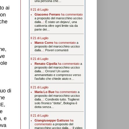
una persona che…
o ai
Il 21 di Luglio
con
Giacomo Ferraro
ha commentato
a proposito del marocchino ucciso
 che
dalla
...:
È stato un dejavu’, una
cattiveria oltre ogni limite sia da
parte dei…
Il 21 di Luglio
Marco Corro
ha commentato
a
proposito del marocchino ucciso
ne,
dalla
...:
Poveri comunisti
eve
Il 21 di Luglio
gole
Renato Cipolla
ha commentato
a
proposito del marocchino ucciso
dalla
...:
Orrore! Un uomo
ammanettato e compresso verso
l'asfalto che chiede aiuto e…
n
Il 21 di Luglio
uo di
Maria Lo Bue
ha commentato
a
proposito del marocchino ucciso
one
dalla
...:
Condivido tutto. Toglierei
solo l’ironico “dotta”, Bologna è
 E,
dotta senza…
ge
Il 21 di Luglio
a, e
Giangiuseppe Gattuso
ha
ova
commentato
a proposito del
marocchino ucciso dalla
...:
Il video