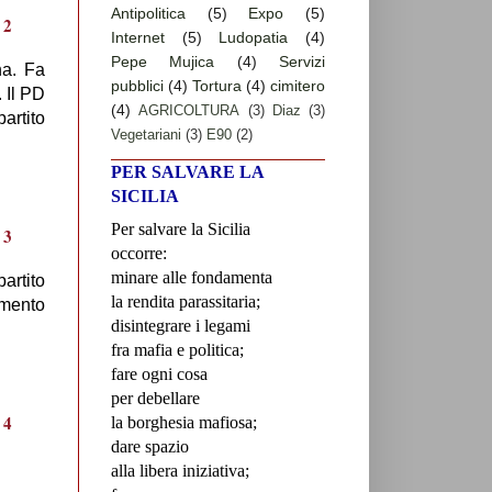
Antipolitica
(5)
Expo
(5)
Internet
(5)
Ludopatia
(4)
Pepe Mujica
(4)
Servizi
na. Fa
pubblici
(4)
Tortura
(4)
cimitero
 Il PD
(4)
AGRICOLTURA
(3)
Diaz
(3)
artito
Vegetariani
(3)
E90
(2)
PER SALVARE LA
SICILIA
Per salvare la Sicilia
occorre:
minare alle fondamenta
artito
la rendita parassitaria;
imento
disintegrare i legami
fra mafia e politica;
fare ogni cosa
per debellare
la borghesia mafiosa;
dare spazio
alla libera iniziativa;