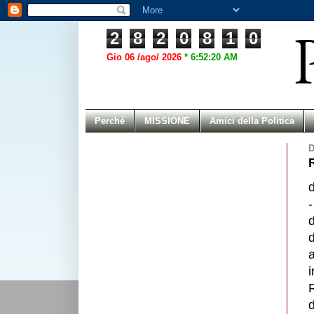
2
8
2
0
8
1
0
Gio 06 /ago/ 2026
*
6:52:20 AM
Perché
MISSIONE
Amici della Politica
D
d
d
a
R
d