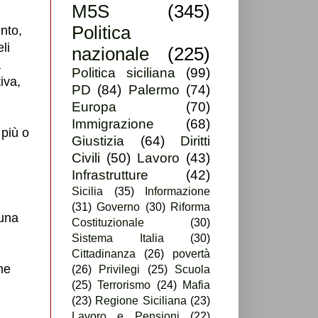
M5S
(345)
Politica
nto,
li
nazionale
(225)
a
Politica siciliana
(99)
iva,
PD
(84)
Palermo
(74)
Europa
(70)
Immigrazione
(68)
 più o
Giustizia
(64)
Diritti
Civili
(50)
Lavoro
(43)
Infrastrutture
(42)
Sicilia
(35)
Informazione
(31)
Governo
(30)
Riforma
 una
Costituzionale
(30)
Sistema Italia
(30)
Cittadinanza
(26)
povertà
me
(26)
Privilegi
(25)
Scuola
(25)
Terrorismo
(24)
Mafia
(23)
Regione Siciliana
(23)
Lavoro e Pensioni
(22)