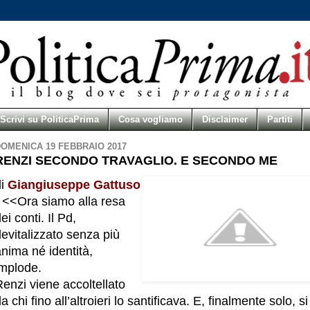
Scrivi su PoliticaPrima
Cosa vogliamo
Disclaimer
Partiti
OMENICA 19 FEBBRAIO 2017
RENZI SECONDO TRAVAGLIO. E SECONDO ME
di
Giangiuseppe Gattuso
- <<Ora siamo alla resa
ei conti. Il Pd,
evitalizzato senza più
nima né identità,
implode.
enzi viene accoltellato
a chi fino all’altroieri lo santificava. E, finalmente solo, si