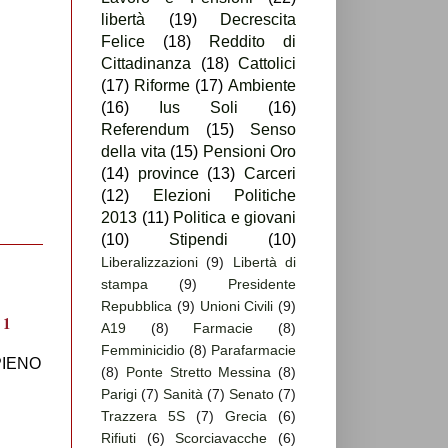
libertà
(19)
Decrescita
Felice
(18)
Reddito di
Cittadinanza
(18)
Cattolici
(17)
Riforme
(17)
Ambiente
(16)
Ius Soli
(16)
Referendum
(15)
Senso
della vita
(15)
Pensioni Oro
(14)
province
(13)
Carceri
(12)
Elezioni Politiche
2013
(11)
Politica e giovani
(10)
Stipendi
(10)
Liberalizzazioni
(9)
Libertà di
stampa
(9)
Presidente
Repubblica
(9)
Unioni Civili
(9)
A19
(8)
Farmacie
(8)
Femminicidio
(8)
Parafarmacie
IENO
(8)
Ponte Stretto Messina
(8)
Parigi
(7)
Sanità
(7)
Senato
(7)
Trazzera 5S
(7)
Grecia
(6)
Rifiuti
(6)
Scorciavacche
(6)