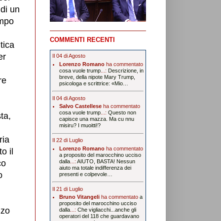
 di un
empo
COMMENTI RECENTI
tica
er
Il 04 di Agosto
Lorenzo Romano
ha commentato
i
cosa vuole trump
...:
Descrizione, in
breve, della nipote Mary Trump,
re
psicologa e scrittrice: «Mio…
Il 04 di Agosto
Salvo Castellese
ha commentato
cosa vuole trump
...:
Questo non
ta,
capisce una mazza. Ma cu nnu
misiru? I muoitti!?
ria
Il 22 di Luglio
Lorenzo Romano
ha commentato
o il
a proposito del marocchino ucciso
co
dalla
...:
AIUTO, BASTA! Nessun
aiuto ma totale indifferenza dei
o
presenti e colpevole…
Il 21 di Luglio
Bruno Vitangeli
ha commentato
a
proposito del marocchino ucciso
zzo
dalla
...:
Che vigliacchi...anche gli
operatori del 118 che guardavano