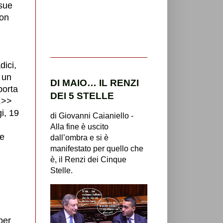
 sue
non
dici,
 un
DI MAIO… IL RENZI
porta
DEI 5 STELLE
.>>
gi, 19
di Giovanni Caianiello -
Alla fine è uscito
re
dall’ombra e si è
manifestato per quello che
è, il Renzi dei Cinque
Stelle.
n
per