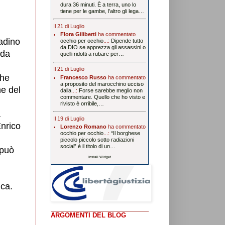
dura 36 minuti. È a terra, uno lo
tiene per le gambe, l’altro gli lega…
Il 21 di Luglio
Flora Giliberti
ha commentato
tadino
occhio per occhio
...:
Dipende tutto
da DIO se apprezza gli assassini o
 da
quelli ridotti a rubare per…
Il 21 di Luglio
che
Francesco Russo
ha commentato
a proposito del marocchino ucciso
me del
dalla
...:
Forse sarebbe meglio non
commentare. Quello che ho visto e
rivisto è orribile,…
a
Il 19 di Luglio
Enrico
Lorenzo Romano
ha commentato
occhio per occhio
...:
“Il borghese
piccolo piccolo sotto radiazioni
social” è il titolo di un…
 può
Install Widget
ica.
ARGOMENTI DEL BLOG