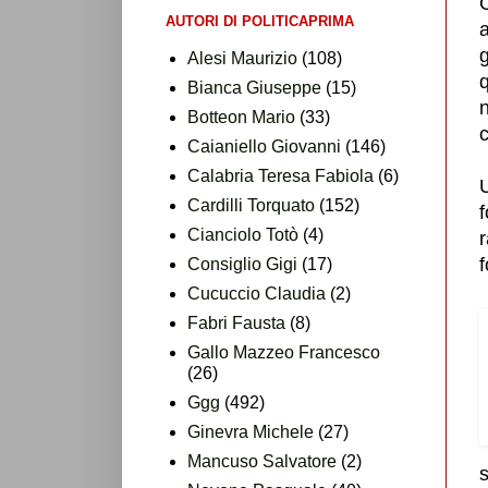
C
AUTORI DI POLITICAPRIMA
g
Alesi Maurizio
(108)
q
Bianca Giuseppe
(15)
n
Botteon Mario
(33)
Caianiello Giovanni
(146)
Calabria Teresa Fabiola
(6)
Cardilli Torquato
(152)
Cianciolo Totò
(4)
r
Consiglio Gigi
(17)
Cucuccio Claudia
(2)
Fabri Fausta
(8)
Gallo Mazzeo Francesco
(26)
Ggg
(492)
Ginevra Michele
(27)
Mancuso Salvatore
(2)