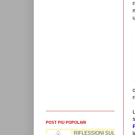
u
c
r
s
POST PIÙ POPOLARI
RIFLESSIONI SUL
l