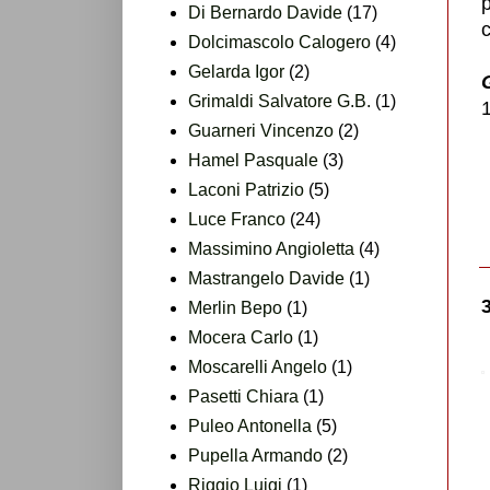
Di Bernardo Davide
(17)
c
Dolcimascolo Calogero
(4)
Gelarda Igor
(2)
Grimaldi Salvatore G.B.
(1)
Guarneri Vincenzo
(2)
Hamel Pasquale
(3)
Laconi Patrizio
(5)
Luce Franco
(24)
Massimino Angioletta
(4)
Mastrangelo Davide
(1)
Merlin Bepo
(1)
Mocera Carlo
(1)
Moscarelli Angelo
(1)
Pasetti Chiara
(1)
Puleo Antonella
(5)
Pupella Armando
(2)
Riggio Luigi
(1)