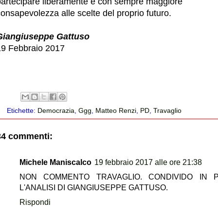
partecipare liberamente e con sempre maggiore
onsapevolezza alle scelte del proprio futuro.
Giangiuseppe Gattuso
19 Febbraio 2017
Etichette:
Democrazia
,
Ggg
,
Matteo Renzi
,
PD
,
Travaglio
34 commenti:
Michele Maniscalco
19 febbraio 2017 alle ore 21:38
NON COMMENTO TRAVAGLIO. CONDIVIDO IN P
L'ANALISI DI GIANGIUSEPPE GATTUSO.
Rispondi