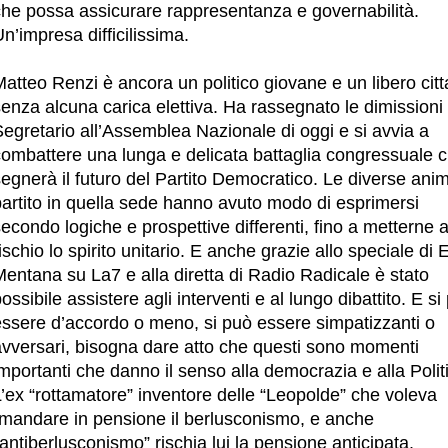
che possa assicurare rappresentanza e governabilità.
n’impresa difficilissima.
atteo Renzi è ancora un politico giovane e un libero cit
enza alcuna carica elettiva. Ha rassegnato le dimissioni
egretario all’Assemblea Nazionale di oggi e si avvia a
combattere una lunga e delicata battaglia congressuale 
egnerà il futuro del Partito Democratico. Le diverse ani
partito in quella sede hanno avuto modo di esprimersi
econdo logiche e prospettive differenti, fino a metterne 
ischio lo spirito unitario. E anche grazie allo speciale di 
entana su La7 e alla diretta di Radio Radicale è stato
ossibile assistere agli interventi e al lungo dibattito. E si
essere d’accordo o meno, si può essere simpatizzanti o
avversari, bisogna dare atto che questi sono momenti
mportanti che danno il senso alla democrazia e alla Polit
’ex “rottamatore” inventore delle “Leopolde” che voleva
“mandare in pensione il berlusconismo, e anche
'antiberlusconismo” rischia lui la pensione anticipata.