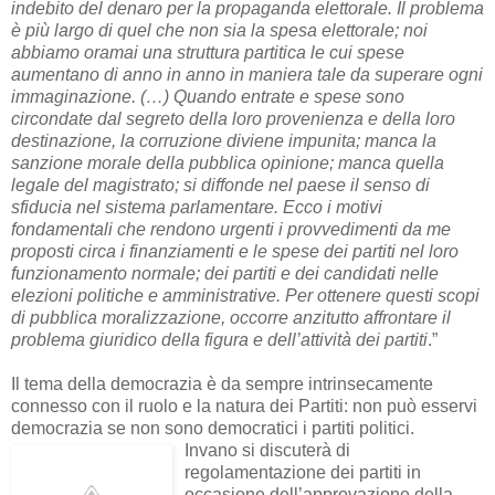
indebito del denaro per la propaganda elettorale. Il problema
è più largo di quel che non sia la spesa elettorale; noi
abbiamo oramai una struttura partitica le cui spese
aumentano di anno in anno in maniera tale da superare ogni
immaginazione. (…) Quando entrate e spese sono
circondate dal segreto della loro provenienza e della loro
destinazione, la corruzione diviene impunita; manca la
sanzione morale della pubblica opinione; manca quella
legale del magistrato; si diffonde nel paese il senso di
sfiducia nel sistema parlamentare. Ecco i motivi
fondamentali che rendono urgenti i provvedimenti da me
proposti circa i finanziamenti e le spese dei partiti nel loro
funzionamento normale; dei partiti e dei candidati nelle
elezioni politiche e amministrative. Per ottenere questi scopi
di pubblica moralizzazione, occorre anzitutto affrontare il
problema giuridico della figura e dell’attività dei partiti
.”
Il tema della democrazia è da sempre intrinsecamente
connesso con il ruolo e la natura dei Partiti: non può esservi
democrazia se non sono democratici i partiti politici.
Invano si discuterà di
regolamentazione dei partiti in
occasione dell’approvazione della