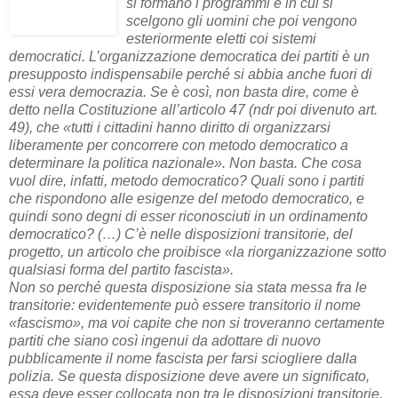
si formano i programmi e in cui si
scelgono gli uomini che poi vengono
esteriormente eletti coi sistemi
democratici. L’organizzazione democratica dei partiti è un
presupposto indispensabile perché si abbia anche fuori di
essi vera democrazia. Se è così, non basta dire, come è
detto nella Costituzione all’articolo 47 (ndr poi divenuto art.
49), che «tutti i cittadini hanno diritto di organizzarsi
liberamente per concorrere con metodo democratico a
determinare la politica nazionale». Non basta. Che cosa
vuol dire, infatti, metodo democratico? Quali sono i partiti
che rispondono alle esigenze del metodo democratico, e
quindi sono degni di esser riconosciuti in un ordinamento
democratico? (…) C’è nelle disposizioni transitorie, del
progetto, un articolo che proibisce «la riorganizzazione sotto
qualsiasi forma del partito fascista».
Non so perché questa disposizione sia stata messa fra le
transitorie: evidentemente può essere transitorio il nome
«fascismo», ma voi capite che non si troveranno certamente
partiti che siano così ingenui da adottare di nuovo
pubblicamente il nome fascista per farsi sciogliere dalla
polizia. Se questa disposizione deve avere un significato,
essa deve esser collocata non tra le disposizioni transitorie,