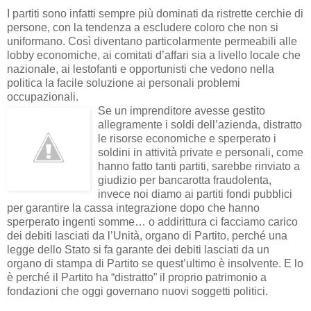
I partiti sono infatti sempre più dominati da ristrette cerchie di
persone, con la tendenza a escludere coloro che non si
uniformano. Così diventano particolarmente permeabili alle
lobby economiche, ai comitati d’affari sia a livello locale che
nazionale, ai lestofanti e opportunisti che vedono nella
politica la facile soluzione ai personali problemi
occupazionali.
Se un imprenditore avesse gestito
allegramente i soldi dell’azienda, distratto
le risorse economiche e sperperato i
soldini in attività private e personali, come
hanno fatto tanti partiti, sarebbe rinviato a
giudizio per bancarotta fraudolenta,
invece noi diamo ai partiti fondi pubblici
per garantire la cassa integrazione dopo che hanno
sperperato ingenti somme… o addirittura ci facciamo carico
dei debiti lasciati da l’Unità, organo di Partito, perché una
legge dello Stato si fa garante dei debiti lasciati da un
organo di stampa di Partito se quest’ultimo è insolvente. E lo
è perché il Partito ha “distratto” il proprio patrimonio a
fondazioni che oggi governano nuovi soggetti politici.