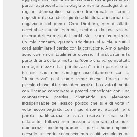
partiti rappresenta la fisiologia e non la patologia di un
regime democratico, si sono trasformati in termini
opposti e il secondo è giunto addirittura a incarnare la
negazione del primo. Caro Direttore, non è affatto
accettabile questo teorema, scaturito da una visione
distorta dell'esercizio dei partiti. Ma... vorrei completare
un mio concetto, quando addirittura si vuole a tutti i
costi assimilare il partito con la corruzione. A mio avviso
sono due visioni totalmente diverse... il malcostume fa
parte di una cultura insita nell'uomo che va combattuta
con ogni mezzo. La "partitocrazia" a mio parere è un
termine che non confligge assolutamente con la
"democrazia" così come viene intesa. Faccio una
piccola chiosa, il termine democrazia, ha avuto il merito
con il tempo conservato a potersi consolidare con una
connotazione positiva, divenendo un elemento
indispensabile del lessico politico che si è di volta in
volta accompagnato con i più disparati attributi, alla
parola partitocrazia è stata riservata una sorte
differente. Tuttavia non possiamo ignorare che nelle
democrazie contemporanee, i partiti hanno spesso
ricevuto un certo riconoscimento costituzionale come