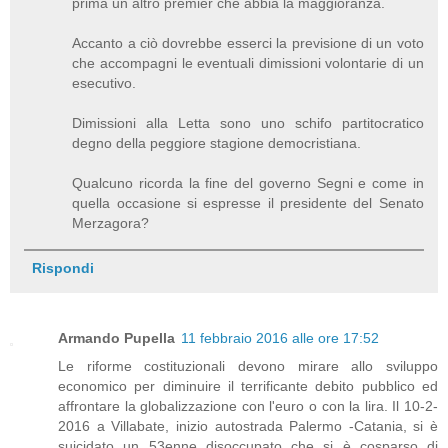
prima un altro premier che abbia la maggioranza.
Accanto a ciò dovrebbe esserci la previsione di un voto
che accompagni le eventuali dimissioni volontarie di un
esecutivo.
Dimissioni alla Letta sono uno schifo partitocratico
degno della peggiore stagione democristiana.
Qualcuno ricorda la fine del governo Segni e come in
quella occasione si espresse il presidente del Senato
Merzagora?
Rispondi
Armando Pupella
11 febbraio 2016 alle ore 17:52
Le riforme costituzionali devono mirare allo sviluppo
economico per diminuire il terrificante debito pubblico ed
affrontare la globalizzazione con l'euro o con la lira. Il 10-2-
2016 a Villabate, inizio autostrada Palermo -Catania, si è
suicidato un 53enne disoccupato che si è cosparso di