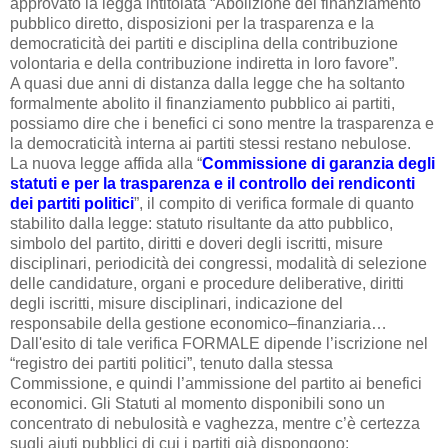
approvato la legga intitolata “Abolizione del finanziamento
pubblico diretto, disposizioni per la trasparenza e la
democraticità dei partiti e disciplina della contribuzione
volontaria e della contribuzione indiretta in loro favore”.
A quasi due anni di distanza dalla legge che ha soltanto
formalmente abolito il finanziamento pubblico ai partiti,
possiamo dire che i benefici ci sono mentre la trasparenza e
la democraticità interna ai partiti stessi restano nebulose.
La nuova legge affida alla “
Commissione di garanzia degli
statuti e per la trasparenza e il controllo dei rendiconti
dei partiti politici
”, il compito di verifica formale di quanto
stabilito dalla legge: statuto risultante da atto pubblico,
simbolo del partito, diritti e doveri degli iscritti, misure
disciplinari, periodicità dei congressi, modalità di selezione
delle candidature, organi e procedure deliberative, diritti
degli iscritti, misure disciplinari, indicazione del
responsabile della gestione economico–finanziaria…
Dall'esito di tale verifica FORMALE dipende l’iscrizione nel
“registro dei partiti politici”, tenuto dalla stessa
Commissione, e quindi l’ammissione del partito ai benefici
economici. Gli Statuti al momento disponibili sono un
concentrato di nebulosità e vaghezza, mentre c’è certezza
sugli aiuti pubblici di cui i partiti già dispongono: