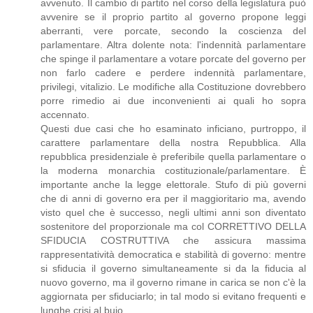
avvenuto. Il cambio di partito nel corso della legislatura può
avvenire se il proprio partito al governo propone leggi
aberranti, vere porcate, secondo la coscienza del
parlamentare. Altra dolente nota: l'indennità parlamentare
che spinge il parlamentare a votare porcate del governo per
non farlo cadere e perdere indennità parlamentare,
privilegi, vitalizio. Le modifiche alla Costituzione dovrebbero
porre rimedio ai due inconvenienti ai quali ho sopra
accennato.
Questi due casi che ho esaminato inficiano, purtroppo, il
carattere parlamentare della nostra Repubblica. Alla
repubblica presidenziale è preferibile quella parlamentare o
la moderna monarchia costituzionale/parlamentare. È
importante anche la legge elettorale. Stufo di più governi
che di anni di governo era per il maggioritario ma, avendo
visto quel che è successo, negli ultimi anni son diventato
sostenitore del proporzionale ma col CORRETTIVO DELLA
SFIDUCIA COSTRUTTIVA che assicura massima
rappresentatività democratica e stabilità di governo: mentre
si sfiducia il governo simultaneamente si da la fiducia al
nuovo governo, ma il governo rimane in carica se non c'è la
aggiornata per sfiduciarlo; in tal modo si evitano frequenti e
lunghe crisi al buio.