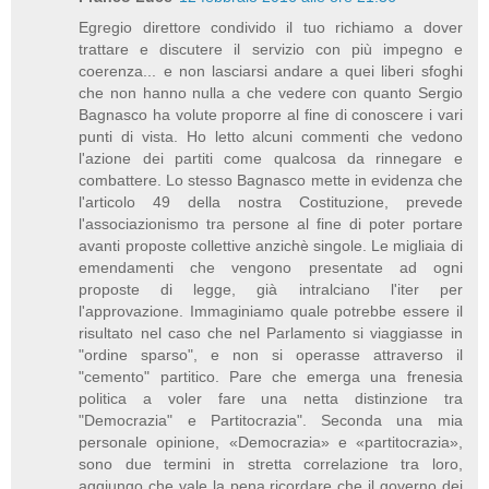
Egregio direttore condivido il tuo richiamo a dover
trattare e discutere il servizio con più impegno e
coerenza... e non lasciarsi andare a quei liberi sfoghi
che non hanno nulla a che vedere con quanto Sergio
Bagnasco ha volute proporre al fine di conoscere i vari
punti di vista. Ho letto alcuni commenti che vedono
l'azione dei partiti come qualcosa da rinnegare e
combattere. Lo stesso Bagnasco mette in evidenza che
l'articolo 49 della nostra Costituzione, prevede
l'associazionismo tra persone al fine di poter portare
avanti proposte collettive anzichè singole. Le migliaia di
emendamenti che vengono presentate ad ogni
proposte di legge, già intralciano l'iter per
l'approvazione. Immaginiamo quale potrebbe essere il
risultato nel caso che nel Parlamento si viaggiasse in
"ordine sparso", e non si operasse attraverso il
"cemento" partitico. Pare che emerga una frenesia
politica a voler fare una netta distinzione tra
"Democrazia" e Partitocrazia". Seconda una mia
personale opinione, «Democrazia» e «partitocrazia»,
sono due termini in stretta correlazione tra loro,
aggiungo che vale la pena ricordare che il governo dei