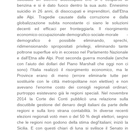
benzina e si è dato fuoco dentro la sua auto. Ennesimo
suicidio in 26 anni, di disoccupati e imprenditori, dall'Etna
alle Alpi. Tragedie causate dalla corruzione e dalla
globalizzazione subita nonostante ci siano le soluzioni
decenti ed efficaci per fronteggiarla. Il risorgimento
economico-occupazionale-demografico-sociale-morale -
demografico è possibile eliminando, sprechi,
ridimensionando spropositati privilegi, eliminando tante
poltrone superflue e/o in eccesso nel Parlamento Nazionale
e dall'Etna alle Alpi. Post seconda guerra mondiale (anche
con l'aiuto dei dollari del Piano Marshall che oggi non ci
sono) l'Italia realizzò il risorgimento economico, ma le
Province erano di meno (errore eliminarle tutte per
sostituirle con le città metropolitane non elettive) e non
avevano l'enorme costo dei consigli regionali ordinari;
purtroppo esistevano già le regioni speciali. Nel novembre
2014 la Corte dei Conti pubblicò una relazione sulla
discutibile gestione del denaro degli italiani da parte delle
regioni e sulla loro strana contabilità. In diverse recenti
elezioni regionali votò men o del 50 % degli elettori, segno
che le regioni non godono della stima degl'italiani; iniziò la
Sicilia. E con questi chiari di luna si svilisce il Senato in