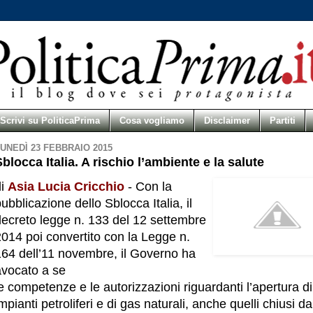
Scrivi su PoliticaPrima
Cosa vogliamo
Disclaimer
Partiti
UNEDÌ 23 FEBBRAIO 2015
Sblocca Italia. A rischio l’ambiente e la salute
di
Asia Lucia Cricchio
- Con la
ubblicazione dello Sblocca Italia, il
decreto legge n. 133 del 12 settembre
014 poi convertito con la Legge n.
164 dell’11 novembre, il Governo ha
avocato a se
e competenze e le autorizzazioni riguardanti l’apertura di
mpianti petroliferi e di gas naturali, anche quelli chiusi da