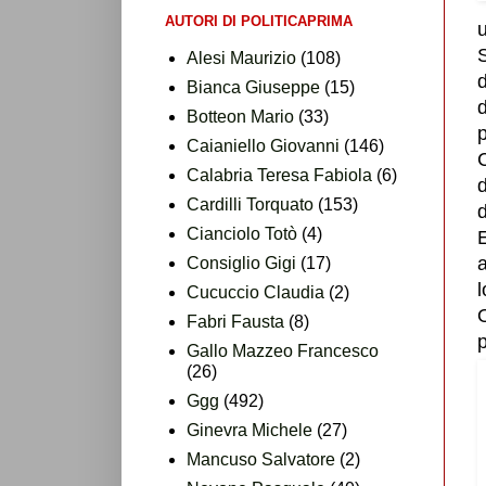
AUTORI DI POLITICAPRIMA
u
S
Alesi Maurizio
(108)
d
Bianca Giuseppe
(15)
d
Botteon Mario
(33)
p
Caianiello Giovanni
(146)
C
Calabria Teresa Fabiola
(6)
Cardilli Torquato
(153)
d
Cianciolo Totò
(4)
a
Consiglio Gigi
(17)
Cucuccio Claudia
(2)
O
Fabri Fausta
(8)
p
Gallo Mazzeo Francesco
(26)
Ggg
(492)
Ginevra Michele
(27)
Mancuso Salvatore
(2)