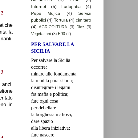
Internet
(5)
Ludopatia
(4)
Pepe Mujica
(4)
Servizi
pubblici
(4)
Tortura
(4)
cimitero
etiche
(4)
AGRICOLTURA
(3)
Diaz
(3)
nta la
Vegetariani
(3)
E90
(2)
nanti.
PER SALVARE LA
SICILIA
Per salvare la Sicilia
occorre:
minare alle fondamenta
la rendita parassitaria;
 anzi,
disintegrare i legami
stione
fra mafia e politica;
sentato
fare ogni cosa
ono in
per debellare
la borghesia mafiosa;
dare spazio
alla libera iniziativa;
fare nascere