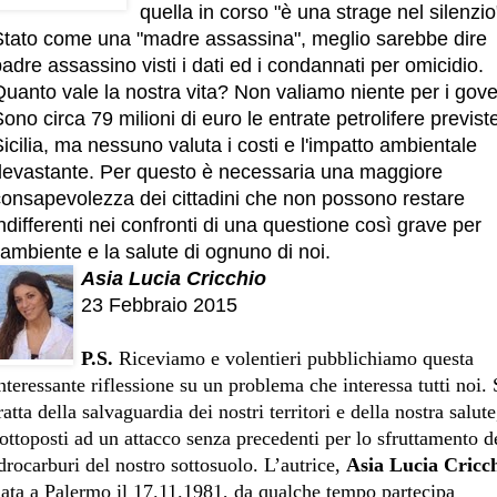
quella in corso "è una strage nel silenzio
Stato come una "madre assassina", meglio sarebbe dire
adre assassino visti i dati ed i condannati per omicidio.
uanto vale la nostra vita? Non valiamo niente per i gove
ono circa 79 milioni di euro le entrate petrolifere previste
icilia, ma nessuno valuta i costi e l'impatto ambientale
devastante. Per questo è necessaria una maggiore
consapevolezza dei cittadini che non possono restare
ndifferenti nei confronti di una questione così grave per
’ambiente e la salute di ognuno di noi.
Asia Lucia Cricchio
23 Febbraio 2015
P.S.
Riceviamo e volentieri pubblichiamo questa
nteressante riflessione su un problema che interessa tutti noi. 
ratta della salvaguardia dei nostri territori e della nostra salute
ottoposti ad un attacco senza precedenti per lo sfruttamento d
drocarburi del nostro sottosuolo. L’autrice,
Asia Lucia Cricc
ata a Palermo il 17.11.1981, da qualche tempo partecipa