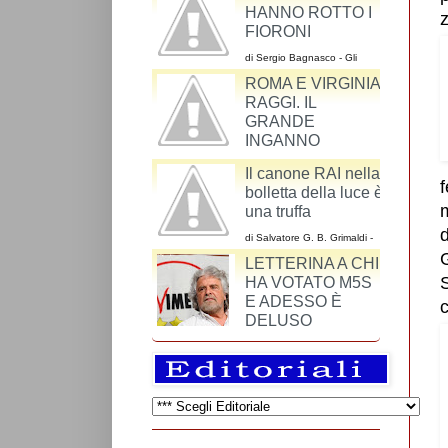
HANNO ROTTO I
FIORONI
di Sergio Bagnasco - Gli
argomenti dei cattodem
ROMA E VIRGINIA
riguardo al ddl Cirinnà sono
un miscuglio
RAGGI. IL
GRANDE
INGANNO
di Maurizio Alesi - Una volta si andava a Roma
Il canone RAI nella
per vedere il Colosseo, l’Altare della Patria, il
bolletta della luce è
colonnato di S. Pietro o Piazza Navona.
m
una truffa
d
di Salvatore G. B. Grimaldi -
La RAI-Radiotelevisione
G
LETTERINA A CHI
Italiana S.p.A. è una azienda
così come lo è SKY o
S
HA VOTATO M5S
Mediaset.
E ADESSO È
DELUSO
di Giangiuseppe Gattuso - Cari cittadini che
avete votato il M5S, mi capita di leggere
espressioni di profonda delusione, di attese non
...