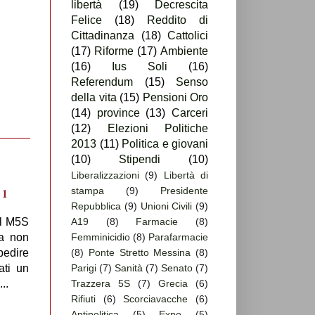
libertà
(19)
Decrescita
Felice
(18)
Reddito di
Cittadinanza
(18)
Cattolici
(17)
Riforme
(17)
Ambiente
(16)
Ius Soli
(16)
Referendum
(15)
Senso
della vita
(15)
Pensioni Oro
(14)
province
(13)
Carceri
(12)
Elezioni Politiche
2013
(11)
Politica e giovani
(10)
Stipendi
(10)
Liberalizzazioni
(9)
Libertà di
stampa
(9)
Presidente
Repubblica
(9)
Unioni Civili
(9)
il M5S
A19
(8)
Farmacie
(8)
ca non
Femminicidio
(8)
Parafarmacie
pedire
(8)
Ponte Stretto Messina
(8)
ati un
Parigi
(7)
Sanità
(7)
Senato
(7)
..
Trazzera 5S
(7)
Grecia
(6)
Rifiuti
(6)
Scorciavacche
(6)
Antipolitica
(5)
Expo
(5)