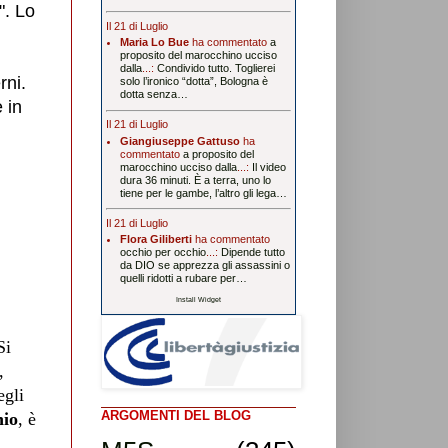
". Lo
Il 21 di Luglio
Maria Lo Bue
ha commentato
a
proposito del marocchino ucciso
dalla
...:
Condivido tutto. Toglierei
rni.
solo l’ironico “dotta”, Bologna è
dotta senza…
 in
Il 21 di Luglio
Giangiuseppe Gattuso
ha
commentato
a proposito del
marocchino ucciso dalla
...:
Il video
dura 36 minuti. È a terra, uno lo
tiene per le gambe, l’altro gli lega…
Il 21 di Luglio
Flora Giliberti
ha commentato
occhio per occhio
...:
Dipende tutto
da DIO se apprezza gli assassini o
quelli ridotti a rubare per…
Install Widget
Si
,
egli
ARGOMENTI DEL BLOG
hio
, è