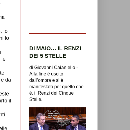
e
una
, lo
ni lo
DI MAIO… IL RENZI
u
DEI 5 STELLE
 le
di Giovanni Caianiello -
te
Alla fine è uscito
 e da
dall’ombra e si è
manifestato per quello che
è, il Renzi dei Cinque
este
Stelle.
to il
nti
elle