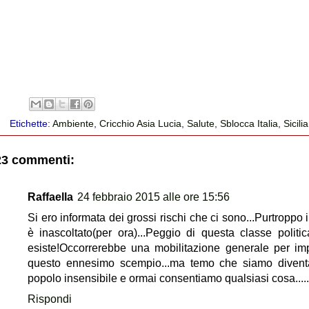
Etichette:
Ambiente
,
Cricchio Asia Lucia
,
Salute
,
Sblocca Italia
,
Sicilia
23 commenti:
Raffaella
24 febbraio 2015 alle ore 15:56
Si ero informata dei grossi rischi che ci sono...Purtroppo 
è inascoltato(per ora)...Peggio di questa classe politi
esiste!Occorrerebbe una mobilitazione generale per im
questo ennesimo scempio...ma temo che siamo divent
popolo insensibile e ormai consentiamo qualsiasi cosa......
Rispondi