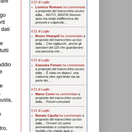
vare
Il 22 di Luglio
Lorenzo Romano
ha commentato
a proposito del marocchino ucciso
rgo
dalla
...:
AIUTO, BASTA! Nessun
aiuto ma totale indifferenza dei
rti
presenti e colpevole…
 dati
Il 21 di Luglio
Bruno Vitangeli
ha commentato
a
proposito del marocchino ucciso
le
dalla
...:
Che vigliacchi...anche gli
operatori del 118 che guardavano
utti
una persona che…
Il 21 di Luglio
addio
Giacomo Ferraro
ha commentato
a proposito del marocchino ucciso
le
dalla
...:
È stato un dejavu’, una
cattiveria oltre ogni limite sia da
parte dei…
ce
Il 21 di Luglio
.
Marco Corro
ha commentato
a
proposito del marocchino ucciso
gusta,
dalla
...:
Poveri comunisti
Il 21 di Luglio
e
Renato Cipolla
ha commentato
a
proposito del marocchino ucciso
dalla
...:
Orrore! Un uomo
tro,
ammanettato e compresso verso
l'asfalto che chiede aiuto e…