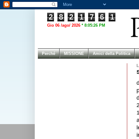
2
8
2
1
7
6
1
Gio 06 /ago/ 2026
*
8:05:26 PM
Perché
MISSIONE
Amici della Politica
L
p
2
l
i