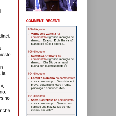
i
e
COMMENTI RECENTI
Il 06 di Agosto
Vannuccio Zanella
ha
diaci.
commentato
il grande imbroglio del
riarmo
...:
Esatto... E chi l'ha visto?
Manco c'è più la Federica...
u
Il 06 di Agosto
hieste
Santussa Andriano
ha
commentato
il grande imbroglio del
riarmo
...:
Che Dio ce la mandi
buona con questi soggetti 😞
in
 la
Il 04 di Agosto
Lorenzo Romano
ha commentato
cosa vuole trump
...:
Descrizione, in
hi,
breve, della nipote Mary Trump,
psicologa e scrittrice: «Mio…
ano.
Il 04 di Agosto
rsino
Salvo Castellese
ha commentato
cosa vuole trump
...:
Questo non
capisce una mazza. Ma cu nnu
anche
misiru? I muoitti!?