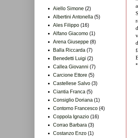
a
Aiello Simone
(2)
S
Albertini Antonella
(5)
r
Ales Filippo
(16)
d
Alfano Giacomo
(1)
v
Arena Giuseppe
(8)
d
f
Balla Riccarda
(7)
B
Benedetti Luigi
(2)
*
Callea Giovanni
(7)
Carcione Ettore
(5)
Castellese Salvo
(3)
Ciantia Franca
(5)
Consiglio Doriana
(1)
Contorno Francesco
(4)
Coppola Ignazio
(16)
Corrao Barbara
(3)
Costanzo Enzo
(1)