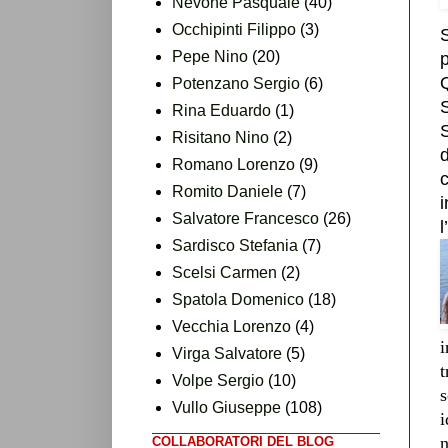
Nevone Pasquale
(40)
Occhipinti Filippo
(3)
Pepe Nino
(20)
p
Q
Potenzano Sergio
(6)
S
Rina Eduardo
(1)
S
Risitano Nino
(2)
Romano Lorenzo
(9)
Romito Daniele
(7)
i
Salvatore Francesco
(26)
l
Sardisco Stefania
(7)
Scelsi Carmen
(2)
Spatola Domenico
(18)
Vecchia Lorenzo
(4)
i
Virga Salvatore
(5)
t
Volpe Sergio
(10)
s
Vullo Giuseppe
(108)
i
n
COLLABORATORI DEL BLOG