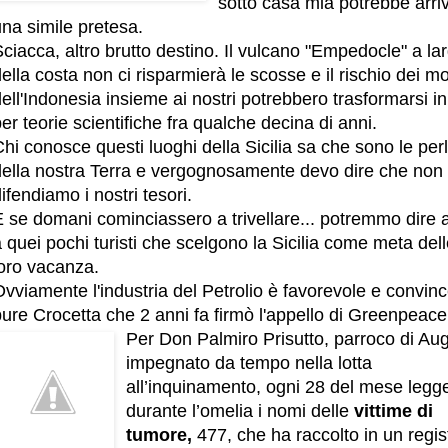
sotto casa mia potrebbe arri
na simile pretesa.
ciacca, altro brutto destino. Il vulcano "Empedocle" a la
ella costa non ci risparmierà le scosse e il rischio dei mo
ell'Indonesia insieme ai nostri potrebbero trasformarsi in
er teorie scientifiche fra qualche decina di anni.
hi conosce questi luoghi della Sicilia sa che sono le per
della nostra Terra e vergognosamente devo dire che non t
ifendiamo i nostri tesori.
E se domani cominciassero a trivellare... potremmo dire 
 quei pochi turisti che scelgono la Sicilia come meta del
loro vacanza.
vviamente l'industria del Petrolio è favorevole e convin
ure Crocetta che 2 anni fa firmò l'appello di Greenpeace
Per Don Palmiro Prisutto, parroco di Au
impegnato da tempo nella lotta
all’inquinamento, ogni 28 del mese legg
durante l’omelia i nomi delle
vittime di
tumore,
477, che ha raccolto in un regis