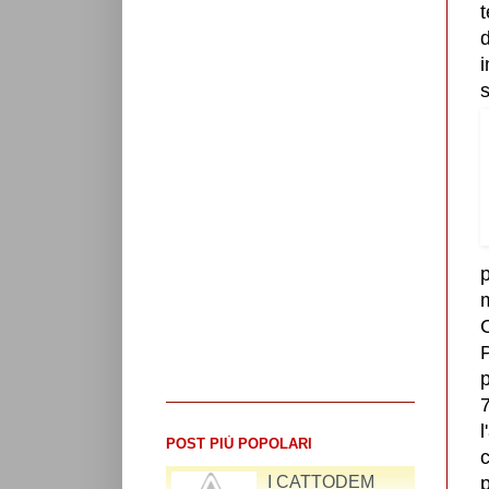
t
d
i
p
C
P
p
7
l
POST PIÙ POPOLARI
I CATTODEM