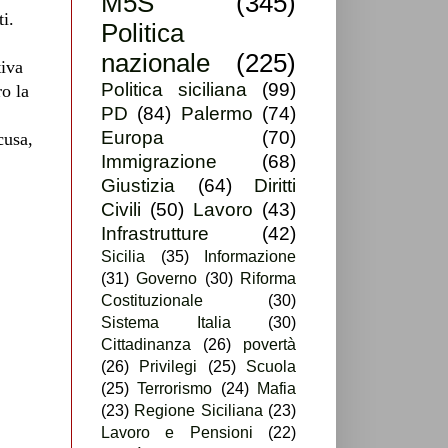
M5S
(345)
i.
Politica
nazionale
(225)
tiva
Politica siciliana
(99)
ro la
PD
(84)
Palermo
(74)
Europa
(70)
cusa,
Immigrazione
(68)
Giustizia
(64)
Diritti
Civili
(50)
Lavoro
(43)
Infrastrutture
(42)
Sicilia
(35)
Informazione
(31)
Governo
(30)
Riforma
Costituzionale
(30)
Sistema Italia
(30)
Cittadinanza
(26)
povertà
(26)
Privilegi
(25)
Scuola
(25)
Terrorismo
(24)
Mafia
(23)
Regione Siciliana
(23)
Lavoro e Pensioni
(22)