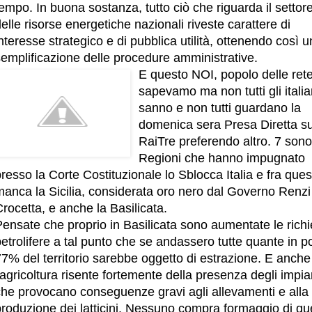
empo. In buona sostanza, tutto ciò che riguarda il settor
elle risorse energetiche nazionali riveste carattere di
nteresse strategico e di pubblica utilità, ottenendo così 
semplificazione delle procedure amministrative.
E questo NOI, popolo delle rete
sapevamo ma non tutti gli italia
sanno e non tutti guardano la
domenica sera Presa Diretta s
RaiTre preferendo altro. 7 sono
Regioni che hanno impugnato
resso la Corte Costituzionale lo Sblocca Italia e fra ques
manca la Sicilia, considerata oro nero dal Governo Renzi
rocetta, e anche la Basilicata.
ensate che proprio in Basilicata sono aumentate le richi
etrolifere a tal punto che se andassero tutte quante in por
7% del territorio sarebbe oggetto di estrazione. E anche
'agricoltura risente fortemente della presenza degli impia
che provocano conseguenze gravi agli allevamenti e alla
produzione dei latticini. Nessuno compra formaggio di qu