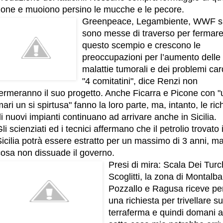
zone e muoiono persino le mucche e le pecore.
Greenpeace, Legambiente, WWF s
sono messe di traverso per fermar
questo scempio e crescono le
preoccupazioni per l’aumento delle
malattie tumorali e dei problemi car
"4 comitatini", dice Renzi non
fermeranno il suo progetto. Anche Ficarra e Picone con "
ari un si spirtusa" fanno la loro parte, ma, intanto, le ric
i nuovi impianti continuano ad arrivare anche in Sicilia.
li scienziati ed i tecnici affermano che il petrolio trovato 
icilia potrà essere estratto per un massimo di 3 anni, ma
cosa non dissuade il governo.
Presi di mira: Scala Dei Turc
Scoglitti, la zona di Montalb
Pozzallo e Ragusa riceve pe
una richiesta per trivellare su
terraferma e quindi domani 