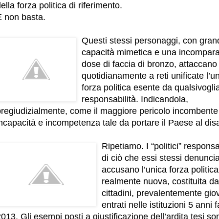
ella forza politica di riferimento.
E non basta.
Questi stessi personaggi, con gran
capacità mimetica e una incompara
dose di faccia di bronzo, attaccano
quotidianamente a reti unificate l’u
forza politica esente da qualsivogli
responsabilità. Indicandola,
pregiudizialmente, come il maggiore pericolo incombente
ncapacità e incompetenza tale da portare il Paese al disa
Ripetiamo. I “politici” responsa
di ciò che essi stessi denunci
accusano l’unica forza politica
realmente nuova, costituita da
cittadini, prevalentemente gio
entrati nelle istituzioni 5 anni f
013. Gli esempi posti a giustificazione dell’ardita tesi so