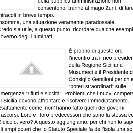
della pubblica amministrazione non
consentono, tranne al mago Zurlì, di far
iracoli in breve tempo.
Insomma, una situazione veramente paradossale.
redo sia utile, a questo punto, ricordare qualche esempi
overno degli illuminati.
È proprio di queste ore
l’incontro tra il neo preside
della Regione Siciliana
Musumeci e il Presidente d
Consiglio Gentiloni per chi
“poteri straordinari” sulle
mergenze “rifiuti e siccità”. Problemi che i nuovi compet
i Sicilia devono affrontare e risolvere immediatamente.
Esattamente come ‘non’ hanno fatto quelli dei governi
rascorsi. Loro e i loro predecessori che sono la stessa c
Ridicolo, vero? A questo aggiungiamo, per chi non lo sap
li ampi poteri che lo Statuto Speciale fa dell’isola una so