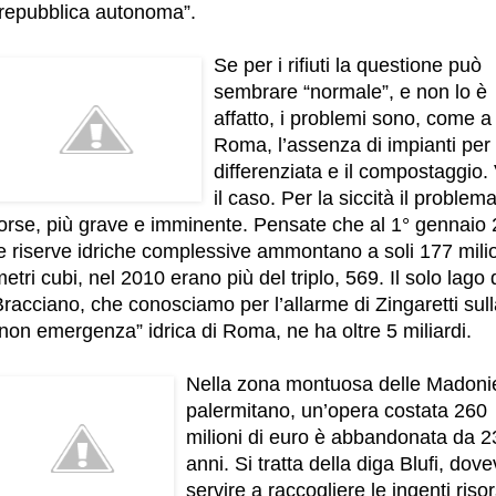
“repubblica autonoma”.
Se per i rifiuti la questione può
sembrare “normale”, e non lo è
affatto, i problemi sono, come a
Roma, l’assenza di impianti per 
differenziata e il compostaggio.
il caso. Per la siccità il problema
forse, più grave e imminente. Pensate che al 1° gennaio
e riserve idriche complessive ammontano a soli 177 milio
etri cubi, nel 2010 erano più del triplo, 569. Il solo lago 
racciano, che conosciamo per l’allarme di Zingaretti sul
non emergenza” idrica di Roma, ne ha oltre 5 miliardi.
Nella zona montuosa delle Madoni
palermitano, un’opera costata 260
milioni di euro è abbandonata da 2
anni. Si tratta della diga Blufi, dov
servire a raccogliere le ingenti riso