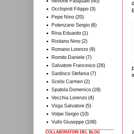
Nevone Pasquale
(40)
d
Occhipinti Filippo
(3)
Pepe Nino
(20)
Potenzano Sergio
(6)
Rina Eduardo
(1)
Risitano Nino
(2)
Romano Lorenzo
(9)
Romito Daniele
(7)
Salvatore Francesco
(26)
Sardisco Stefania
(7)
i
Scelsi Carmen
(2)
Spatola Domenico
(18)
Vecchia Lorenzo
(4)
Virga Salvatore
(5)
Volpe Sergio
(10)
Vullo Giuseppe
(108)
2
COLLABORATORI DEL BLOG