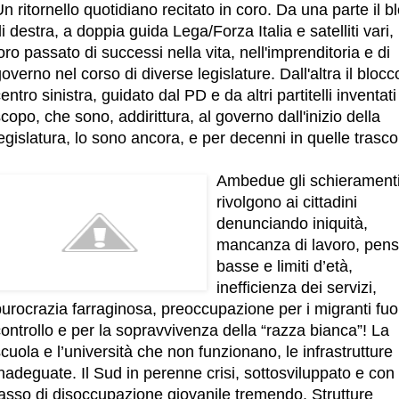
n ritornello quotidiano recitato in coro. Da una parte il b
i destra, a doppia guida Lega/Forza Italia e satelliti vari, 
oro passato di successi nella vita, nell'imprenditoria e di
overno nel corso di diverse legislature. Dall'altra il blocc
entro sinistra, guidato dal PD e da altri partitelli inventati
copo, che sono, addirittura, al governo dall'inizio della
egislatura, lo sono ancora, e per decenni in quelle trasco
Ambedue gli schieramenti
rivolgono ai cittadini
denunciando iniquità,
mancanza di lavoro, pens
basse e limiti d’età,
inefficienza dei servizi,
urocrazia farraginosa, preoccupazione per i migranti fuo
ontrollo e per la sopravvivenza della “razza bianca”! La
cuola e l’università che non funzionano, le infrastrutture
nadeguate. Il Sud in perenne crisi, sottosviluppato e con
tasso di disoccupazione giovanile tremendo. Strutture