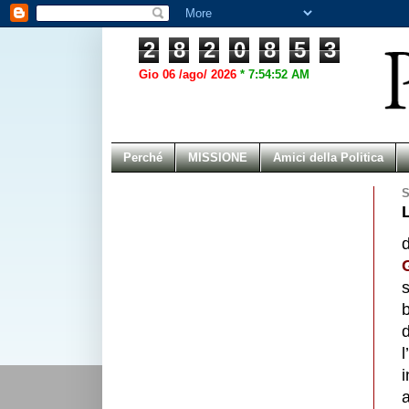
2
8
2
0
8
5
3
Gio 06 /ago/ 2026
*
7:54:52 AM
Perché
MISSIONE
Amici della Politica
S
s
b
d