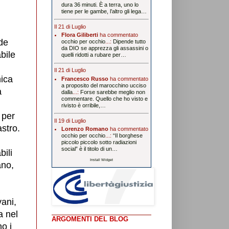
dura 36 minuti. È a terra, uno lo
tiene per le gambe, l’altro gli lega…
Il 21 di Luglio
Flora Giliberti
ha commentato
de
occhio per occhio
...:
Dipende tutto
da DIO se apprezza gli assassini o
bile
quelli ridotti a rubare per…
Il 21 di Luglio
nica
Francesco Russo
ha commentato
a proposito del marocchino ucciso
a
dalla
...:
Forse sarebbe meglio non
commentare. Quello che ho visto e
rivisto è orribile,…
 per
Il 19 di Luglio
stro.
Lorenzo Romano
ha commentato
occhio per occhio
...:
“Il borghese
piccolo piccolo sotto radiazioni
social” è il titolo di un…
bili
Install Widget
ano,
vani,
a nel
ARGOMENTI DEL BLOG
no i