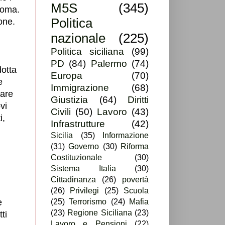
M5S
(345)
 Roma.
Politica
one.
nazionale
(225)
Politica siciliana
(99)
PD
(84)
Palermo
(74)
dotta
Europa
(70)
e
Immigrazione
(68)
iare
Giustizia
(64)
Diritti
vi
Civili
(50)
Lavoro
(43)
i,
Infrastrutture
(42)
Sicilia
(35)
Informazione
(31)
Governo
(30)
Riforma
Costituzionale
(30)
Sistema Italia
(30)
Cittadinanza
(26)
povertà
(26)
Privilegi
(25)
Scuola
e
(25)
Terrorismo
(24)
Mafia
(23)
Regione Siciliana
(23)
ti
Lavoro e Pensioni
(22)