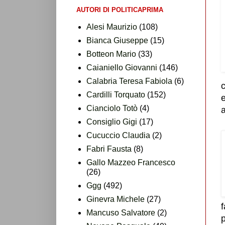
AUTORI DI POLITICAPRIMA
Alesi Maurizio
(108)
Bianca Giuseppe
(15)
Botteon Mario
(33)
Caianiello Giovanni
(146)
Calabria Teresa Fabiola
(6)
c
Cardilli Torquato
(152)
e
Cianciolo Totò
(4)
a
Consiglio Gigi
(17)
Cucuccio Claudia
(2)
Fabri Fausta
(8)
Gallo Mazzeo Francesco
(26)
Ggg
(492)
Ginevra Michele
(27)
f
Mancuso Salvatore
(2)