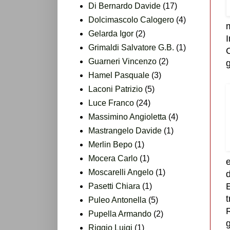
Di Bernardo Davide
(17)
Dolcimascolo Calogero
(4)
m
Gelarda Igor
(2)
Grimaldi Salvatore G.B.
(1)
C
Guarneri Vincenzo
(2)
g
Hamel Pasquale
(3)
Laconi Patrizio
(5)
Luce Franco
(24)
Massimino Angioletta
(4)
Mastrangelo Davide
(1)
Merlin Bepo
(1)
Mocera Carlo
(1)
e
Moscarelli Angelo
(1)
d
Pasetti Chiara
(1)
t
Puleo Antonella
(5)
Pupella Armando
(2)
g
Riggio Luigi
(1)