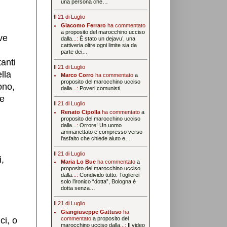
i
una persona che…
Il 21 di Luglio
Giacomo Ferraro
ha commentato
a proposito del marocchino ucciso
ove
dalla
...:
È stato un dejavu’, una
cattiveria oltre ogni limite sia da
parte dei…
tanti
Il 21 di Luglio
lla
Marco Corro
ha commentato
a
proposito del marocchino ucciso
ono,
dalla
...:
Poveri comunisti
ie
Il 21 di Luglio
Renato Cipolla
ha commentato
a
proposito del marocchino ucciso
dalla
...:
Orrore! Un uomo
ammanettato e compresso verso
l'asfalto che chiede aiuto e…
Il 21 di Luglio
i,
Maria Lo Bue
ha commentato
a
proposito del marocchino ucciso
dalla
...:
Condivido tutto. Toglierei
solo l’ironico “dotta”, Bologna è
dotta senza…
Il 21 di Luglio
Giangiuseppe Gattuso
ha
ci, o
commentato
a proposito del
marocchino ucciso dalla
...:
Il video