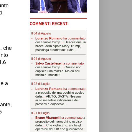
unto
di
COMMENTI RECENTI
Il 04 di Agosto
Lorenzo Romano
ha commentato
cosa vuole trump
...:
Descrizione, in
breve, della nipote Mary Trump,
, che
psicologa e scrittrice: «Mio…
unto
Il 04 di Agosto
4,6
Salvo Castellese
ha commentato
cosa vuole trump
...:
Questo non
capisce una mazza. Ma cu nnu
misiru? I muoitti!?
ne a
Il 22 di Luglio
Lorenzo Romano
ha commentato
a proposito del marocchino ucciso
dalla
...:
AIUTO, BASTA! Nessun
aiuto ma totale indifferenza dei
ante,
presenti e colpevole…
5
Il 21 di Luglio
Bruno Vitangeli
ha commentato
a
proposito del marocchino ucciso
dalla
...:
Che vigliacchi...anche gli
operatori del 118 che guardavano