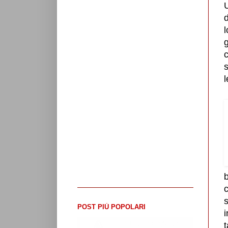
U
d
l
g
c
s
l
b
c
s
POST PIÙ POPOLARI
i
LUIGI DI MAIO