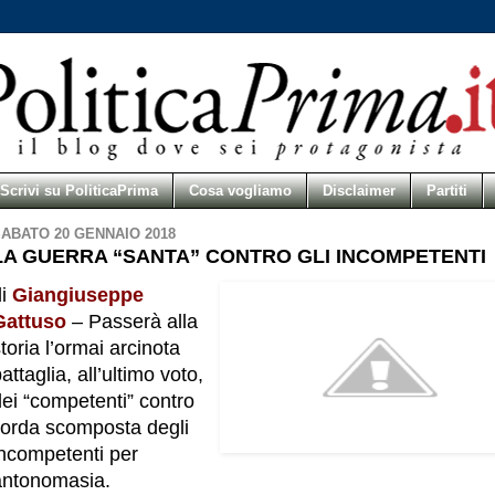
Scrivi su PoliticaPrima
Cosa vogliamo
Disclaimer
Partiti
ABATO 20 GENNAIO 2018
LA GUERRA “SANTA” CONTRO GLI INCOMPETENTI
di
Giangiuseppe
Gattuso
– Passerà alla
toria l’ormai arcinota
attaglia, all’ultimo voto,
ei “competenti” contro
l’orda scomposta degli
incompetenti per
antonomasia.