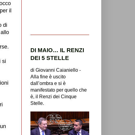
locco
per il
o di
 allo
rse.
DI MAIO… IL RENZI
DEI 5 STELLE
 si
di Giovanni Caianiello -
Alla fine è uscito
ioni
dall’ombra e si è
manifestato per quello che
è, il Renzi dei Cinque
Stelle.
ri
 un