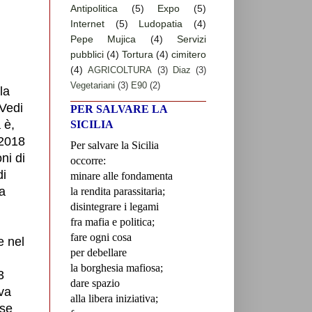
Antipolitica
(5)
Expo
(5)
Internet
(5)
Ludopatia
(4)
Pepe Mujica
(4)
Servizi
pubblici
(4)
Tortura
(4)
cimitero
(4)
AGRICOLTURA
(3)
Diaz
(3)
Vegetariani
(3)
E90
(2)
la
 Vedi
PER SALVARE LA
 è,
SICILIA
 2018
Per salvare la Sicilia
ni di
occorre:
di
minare alle fondamenta
la
la rendita parassitaria;
disintegrare i legami
fra mafia e politica;
fare ogni cosa
e nel
per debellare
la borghesia mafiosa;
3
dare spazio
eva
alla libera iniziativa;
rse