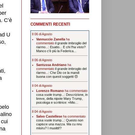
el
per
a. C’è
COMMENTI RECENTI
ad U
Il 06 di Agosto
Vannuccio Zanella
ha
so,
commentato
il grande imbroglio del
riarmo
...:
Esatto... E chi l'ha visto?
Manco c'è più la Federica...
Il 06 di Agosto
Santussa Andriano
ha
commentato
il grande imbroglio del
ti,
riarmo
...:
Che Dio ce la mandi
buona con questi soggetti 😞
a
Il 04 di Agosto
Lorenzo Romano
ha commentato
cosa vuole trump
...:
Descrizione, in
breve, della nipote Mary Trump,
psicologa e scrittrice: «Mio…
 pelo
Il 04 di Agosto
salino
Salvo Castellese
ha commentato
 cui
cosa vuole trump
...:
Questo non
capisce una mazza. Ma cu nnu
ina
misiru? I muoitti!?