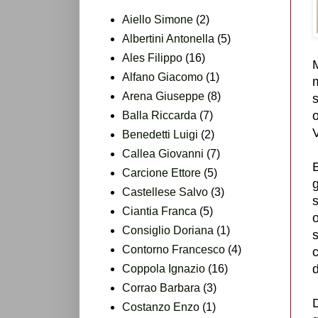
Aiello Simone
(2)
Albertini Antonella
(5)
Ales Filippo
(16)
M
Alfano Giacomo
(1)
m
Arena Giuseppe
(8)
s
Balla Riccarda
(7)
Benedetti Luigi
(2)
Callea Giovanni
(7)
Carcione Ettore
(5)
g
Castellese Salvo
(3)
Ciantia Franca
(5)
o
Consiglio Doriana
(1)
s
Contorno Francesco
(4)
c
d
Coppola Ignazio
(16)
Corrao Barbara
(3)
Costanzo Enzo
(1)