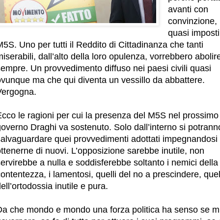
avanti con
convinzione,
quasi imposti
5S. Uno per tutti il Reddito di Cittadinanza che tanti
iserabili, dall’alto della loro opulenza, vorrebbero abolir
empre. Un provvedimento diffuso nei paesi civili quasi
ovunque ma che qui diventa un vessillo da abbattere.
Vergogna.
Ecco le ragioni per cui la presenza del M5S nel prossimo
overno Draghi va sostenuto. Solo dall’interno si potrann
salvaguardare quei provvedimenti adottati impegnandosi
ttenerne di nuovi. L’opposizione sarebbe inutile, non
ervirebbe a nulla e soddisferebbe soltanto i nemici della
ontentezza, i lamentosi, quelli del no a prescindere, quel
ell’ortodossia inutile e pura.
Da che mondo e mondo una forza politica ha senso se m