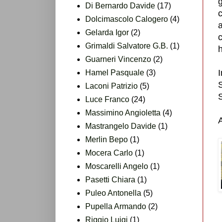
g
Di Bernardo Davide
(17)
Dolcimascolo Calogero
(4)
a
Gelarda Igor
(2)
c
Grimaldi Salvatore G.B.
(1)
Guarneri Vincenzo
(2)
I
Hamel Pasquale
(3)
S
Laconi Patrizio
(5)
Luce Franco
(24)
Massimino Angioletta
(4)
Mastrangelo Davide
(1)
Merlin Bepo
(1)
Mocera Carlo
(1)
Moscarelli Angelo
(1)
Pasetti Chiara
(1)
Puleo Antonella
(5)
Pupella Armando
(2)
Riggio Luigi
(1)