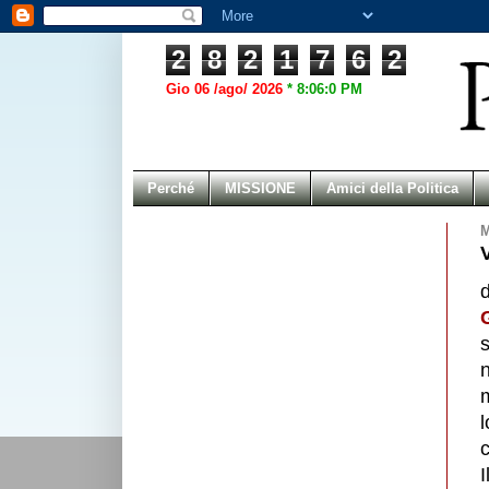
2
8
2
1
7
6
2
Gio 06 /ago/ 2026
*
8:06:0 PM
Perché
MISSIONE
Amici della Politica
M
l