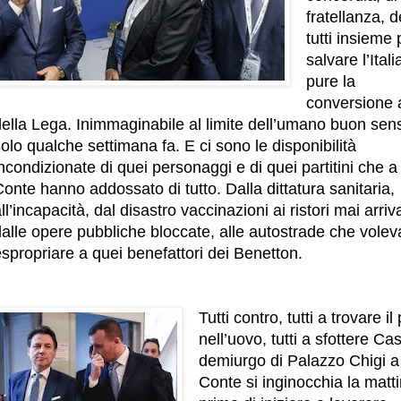
fratellanza, d
tutti insieme 
salvare l’Itali
pure la
conversione 
della Lega. Inimmaginabile al limite dell’umano buon sen
olo qualche settimana fa. E ci sono le disponibilità
ncondizionate di quei personaggi e di quei partitini che a
onte hanno addossato di tutto. Dalla dittatura sanitaria,
ll’incapacità, dal disastro vaccinazioni ai ristori mai arriva
alle opere pubbliche bloccate, alle autostrade che volev
spropriare a quei benefattori dei Benetton.
Tutti contro, tutti a trovare il
nell’uovo, tutti a sfottere Ca
demiurgo di Palazzo Chigi a
Conte si inginocchia la matt