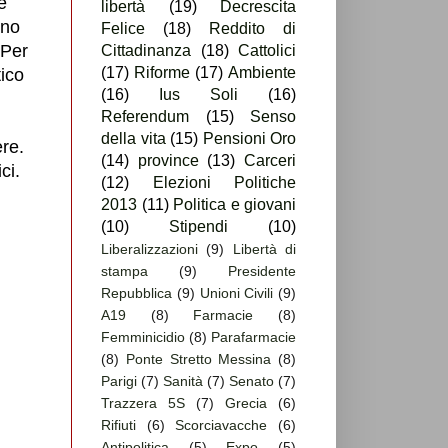
è
libertà
(19)
Decrescita
ono
Felice
(18)
Reddito di
 Per
Cittadinanza
(18)
Cattolici
(17)
Riforme
(17)
Ambiente
ico
(16)
Ius Soli
(16)
Referendum
(15)
Senso
della vita
(15)
Pensioni Oro
ere.
(14)
province
(13)
Carceri
ci.
(12)
Elezioni Politiche
2013
(11)
Politica e giovani
(10)
Stipendi
(10)
Liberalizzazioni
(9)
Libertà di
stampa
(9)
Presidente
Repubblica
(9)
Unioni Civili
(9)
A19
(8)
Farmacie
(8)
Femminicidio
(8)
Parafarmacie
(8)
Ponte Stretto Messina
(8)
Parigi
(7)
Sanità
(7)
Senato
(7)
Trazzera 5S
(7)
Grecia
(6)
Rifiuti
(6)
Scorciavacche
(6)
Antipolitica
(5)
Expo
(5)