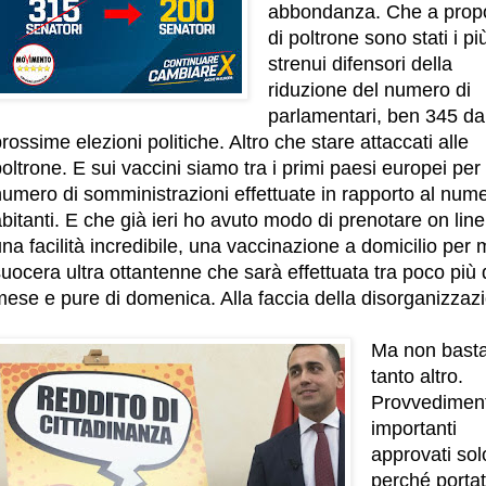
abbondanza. Che a propo
di poltrone sono stati i pi
strenui difensori della
riduzione del numero di
parlamentari, ben 345 da
rossime elezioni politiche. Altro che stare attaccati alle
oltrone. E sui vaccini siamo tra i primi paesi europei per
umero di somministrazioni effettuate in rapporto al nume
bitanti. E che già ieri ho avuto modo di prenotare on line
na facilità incredibile, una vaccinazione a domicilio per 
uocera ultra ottantenne che sarà effettuata tra poco più 
mese e pure di domenica. Alla faccia della disorganizzaz
Ma non basta
tanto altro.
Provvediment
importanti
approvati sol
perché portat