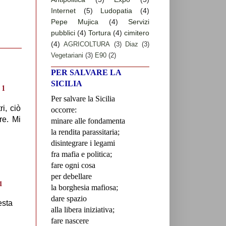
Internet
(5)
Ludopatia
(4)
Pepe Mujica
(4)
Servizi
pubblici
(4)
Tortura
(4)
cimitero
(4)
AGRICOLTURA
(3)
Diaz
(3)
Vegetariani
(3)
E90
(2)
PER SALVARE LA
SICILIA
Per salvare la Sicilia
i, ciò
occorre:
re. Mi
minare alle fondamenta
la rendita parassitaria;
disintegrare i legami
fra mafia e politica;
fare ogni cosa
per debellare
la borghesia mafiosa;
dare spazio
esta
alla libera iniziativa;
fare nascere