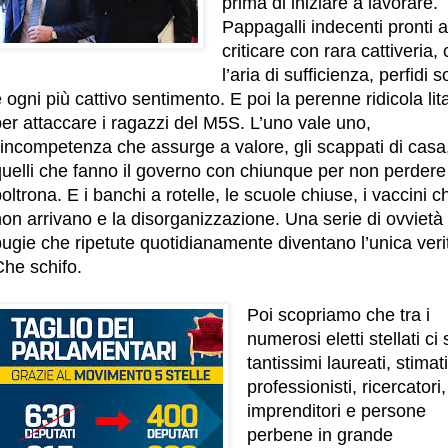
prima di iniziare a lavorare.
Pappagalli indecenti pronti a
criticare con rara cattiveria,
l’aria di sufficienza, perfidi so
 ogni più cattivo sentimento. E poi la perenne ridicola lit
er attaccare i ragazzi del M5S. L’uno vale uno,
’incompetenza che assurge a valore, gli scappati di casa
quelli che fanno il governo con chiunque per non perdere
oltrona. E i banchi a rotelle, le scuole chiuse, i vaccini c
on arrivano e la disorganizzazione. Una serie di ovvietà 
ugie che ripetute quotidianamente diventano l’unica veri
Che schifo.
Poi scopriamo che tra i
numerosi eletti stellati ci
tantissimi laureati, stimati
professionisti, ricercatori,
imprenditori e persone
perbene in grande