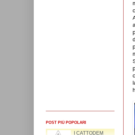
m
a
p
m
S
c
l
h
POST PIÙ POPOLARI
RIFLESSIONI SUL