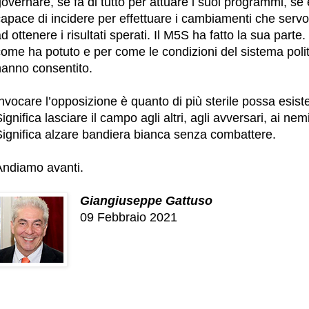
overnare, se fa di tutto per attuare i suoi programmi, se 
capace di incidere per effettuare i cambiamenti che serv
d ottenere i risultati sperati. Il M5S ha fatto la sua parte.
ome ha potuto e per come le condizioni del sistema polit
hanno consentito.
nvocare l’opposizione è quanto di più sterile possa esist
ignifica lasciare il campo agli altri, agli avversari, ai nemi
Significa alzare bandiera bianca senza combattere.
Andiamo avanti.
Giangiuseppe Gattuso
09 Febbraio 2021