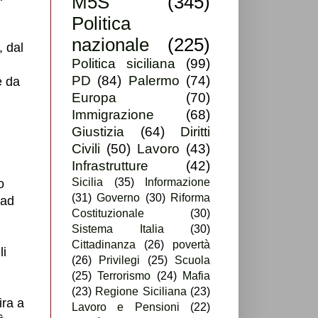
M5S
(345)
Politica
nazionale
(225)
, dal
Politica siciliana
(99)
PD
(84)
Palermo
(74)
e da
Europa
(70)
Immigrazione
(68)
Giustizia
(64)
Diritti
Civili
(50)
Lavoro
(43)
Infrastrutture
(42)
Sicilia
(35)
Informazione
o
(31)
Governo
(30)
Riforma
 ad
Costituzionale
(30)
Sistema Italia
(30)
Cittadinanza
(26)
povertà
li
(26)
Privilegi
(25)
Scuola
(25)
Terrorismo
(24)
Mafia
(23)
Regione Siciliana
(23)
ira a
Lavoro e Pensioni
(22)