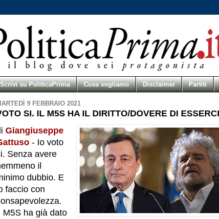
Scrivi su PoliticaPrima
Cosa vogliamo
Disclaimer
Partiti
ARTEDÌ 9 FEBBRAIO 2021
VOTO SI. IL M5S HA IL DIRITTO/DOVERE DI ESSERC
di
Giangiuseppe
Gattuso
- Io voto
si. Senza avere
nemmeno il
minimo dubbio. E
o faccio con
consapevolezza.
Il M5S ha già dato