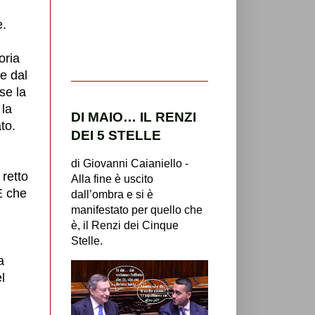
e.
oria
e dal
se la
 la
DI MAIO… IL RENZI
to.
DEI 5 STELLE
di Giovanni Caianiello -
retto
Alla fine è uscito
E che
dall’ombra e si è
manifestato per quello che
è, il Renzi dei Cinque
Stelle.
a
l