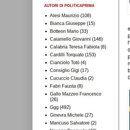
AUTORI DI POLITICAPRIMA
Alesi Maurizio
(108)
Bianca Giuseppe
(15)
e
Botteon Mario
(33)
p
Caianiello Giovanni
(146)
l
Calabria Teresa Fabiola
(6)
Cardilli Torquato
(153)
p
Cianciolo Totò
(4)
n
b
Consiglio Gigi
(17)
Cucuccio Claudia
(2)
Fabri Fausta
(8)
Gallo Mazzeo Francesco
(26)
Ggg
(492)
Ginevra Michele
(27)
Mancuso Salvatore
(2)