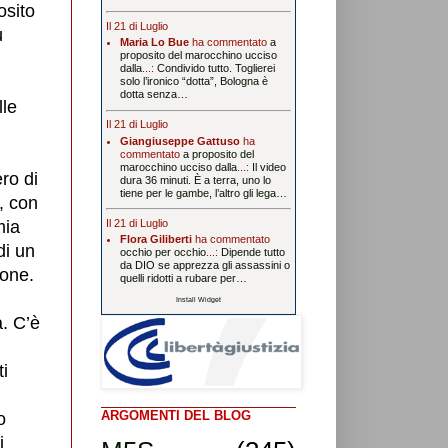
sito
Il 21 di Luglio
ù
Maria Lo Bue
ha commentato
a
proposito del marocchino ucciso
dalla
...:
Condivido tutto. Toglierei
solo l’ironico “dotta”, Bologna è
dotta senza…
lle
Il 21 di Luglio
Giangiuseppe Gattuso
ha
commentato
a proposito del
marocchino ucciso dalla
...:
Il video
ro di
dura 36 minuti. È a terra, uno lo
tiene per le gambe, l’altro gli lega…
, con
Il 21 di Luglio
mia
Flora Giliberti
ha commentato
di un
occhio per occhio
...:
Dipende tutto
da DIO se apprezza gli assassini o
ione.
quelli ridotti a rubare per…
Install Widget
. C’è
i
ARGOMENTI DEL BLOG
o
i