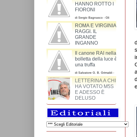
SINDACO DI
I CATTODEM
ROMA VIRGINIA
HANNO ROTTO I
RAGGI DI UNO
FIORONI
CHE NON HA MAI
VOTATO M5S
di Sergio Bagnasco - Gli
argomenti dei cattodem
ROMA E VIRGINIA
riguardo al ddl Cirinnà sono
un miscuglio
RAGGI. IL
GRANDE
s
INGANNO
i
di Maurizio Alesi - Una volta si andava a Roma
Il canone RAI nella
C
per vedere il Colosseo, l’Altare della Patria, il
bolletta della luce è
colonnato di S. Pietro o Piazza Navona.
a
una truffa
d
di Salvatore G. B. Grimaldi -
e
La RAI-Radiotelevisione
Italiana S.p.A. è una azienda
così come lo è SKY o
Mediaset.