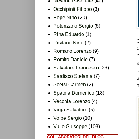
Nevone Pasquale
(40)
Occhipinti Filippo
(3)
Pepe Nino
(20)
Potenzano Sergio
(6)
Rina Eduardo
(1)
p
Risitano Nino
(2)
p
Romano Lorenzo
(9)
n
Romito Daniele
(7)
a
Salvatore Francesco
(26)
u
Sardisco Stefania
(7)
s
Scelsi Carmen
(2)
Spatola Domenico
(18)
Vecchia Lorenzo
(4)
Virga Salvatore
(5)
Volpe Sergio
(10)
Vullo Giuseppe
(108)
COLLABORATORI DEL BLOG