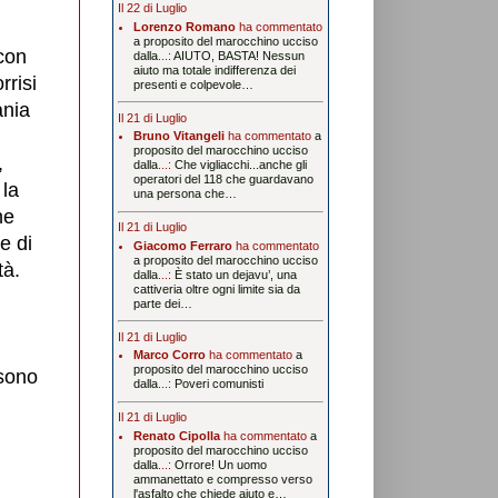
Il 22 di Luglio
Lorenzo Romano
ha commentato
a proposito del marocchino ucciso
 con
dalla
...:
AIUTO, BASTA! Nessun
aiuto ma totale indifferenza dei
rrisi
presenti e colpevole…
ania
Il 21 di Luglio
Bruno Vitangeli
ha commentato
a
proposito del marocchino ucciso
,
dalla
...:
Che vigliacchi...anche gli
operatori del 118 che guardavano
 la
una persona che…
he
Il 21 di Luglio
e di
Giacomo Ferraro
ha commentato
a proposito del marocchino ucciso
tà.
dalla
...:
È stato un dejavu’, una
cattiveria oltre ogni limite sia da
parte dei…
Il 21 di Luglio
Marco Corro
ha commentato
a
proposito del marocchino ucciso
 sono
dalla
...:
Poveri comunisti
Il 21 di Luglio
Renato Cipolla
ha commentato
a
proposito del marocchino ucciso
dalla
...:
Orrore! Un uomo
ammanettato e compresso verso
l'asfalto che chiede aiuto e…