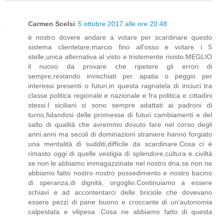
Carmen Scelsi
5 ottobre 2017 alle ore 20:48
è nostro dovere andare a votare per scardinare questo
sistema clientelare,marcio fino all'osso e votare i 5
stelle,unica alternativa al visto e tristemente rivisto.MEGLIO
il nuovo da provare che ripetere gli errori di
sempre,restando invischiati per apatia o peggio per
interessi presenti o futuri,in questa ragnatela di inciuci tra
classe politica regionale e nazionale e fra politica e cittadini
stessi.I siciliani si sono sempre adattati ai padroni di
turno,fidandosi delle promesse di futuri cambiamenti e del
salto di qualità che avremmo dovuto fare nel corso degli
anni.anni ma secoli di dominazioni straniere hanno forgiato
una mentalità di sudditi,difficile da scardinare.Cosa ci è
rimasto oggi di quelle vestigia di splendore,cultura e civiltà
se non le abbiamo immagazzinate nel nostro dna,se non ne
abbiamo fatto nostro nostro possedimento e nostro bacino
di speranza,di dignità, orgoglio.Continuiamo a essere
schiavi e ad accontentarci delle briciole che dovevano
essere pezzi di pane buono e croccante di un'autonomia
calpestata e vilipesa .Cosa ne abbiamo fatto di questa