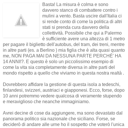
Basta! La misura è colma e sono
davvero stanco di combattere contro i
mulini a vento. Basta uscire dall'Italia ci
si rende conto di come la politica di altri
stati si prenda cura davvero della
collettività. Possibile che qui a Palermo
è sufficiente avere una altezza di 1 metro
per pagare il biglietto dell'autobus, del tram, dei treni, mentre
in altre parti (es. a Berlino ) mia figlia che è alta quasi quanto
me, NON PAGA MAI DA NESSUNA PARTE PERCHÉ' HA
14 ANNI!?. E questo è solo un piccolissimo esempio di
come la vita sia completamente diversa in altre parti del
mondo rispetto a quello che viviamo in questa nostra realtà .
Dovrebbero affidare la gestione di questa isola a tedeschi,
finlandesi, svizzeri, austriaci e giapponesi. Ecco, forse, dopo
10 anni potremmo vedere qualcosa di veramente stupendo
e meraviglioso che neanche immaginiamo.
Avrei decine di cose da aggiungere, ma sono devastato dal
panorama politico sia nazionale che siciliano. Forse, se
deciderò di andare alle urne ho il sospetto che voterò l'unica