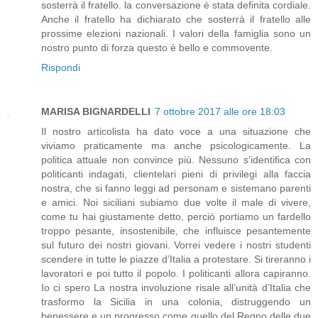
sosterrà il fratello. la conversazione è stata definita cordiale.
Anche il fratello ha dichiarato che sosterrà il fratello alle
prossime elezioni nazionali. I valori della famiglia sono un
nostro punto di forza questo è bello e commovente.
Rispondi
MARISA BIGNARDELLI
7 ottobre 2017 alle ore 18:03
Il nostro articolista ha dato voce a una situazione che
viviamo praticamente ma anche psicologicamente. La
politica attuale non convince più. Nessuno s’identifica con
politicanti indagati, clientelari pieni di privilegi alla faccia
nostra, che si fanno leggi ad personam e sistemano parenti
e amici. Noi siciliani subiamo due volte il male di vivere,
come tu hai giustamente detto, perciò portiamo un fardello
troppo pesante, insostenibile, che influisce pesantemente
sul futuro dei nostri giovani. Vorrei vedere i nostri studenti
scendere in tutte le piazze d’Italia a protestare. Si tireranno i
lavoratori e poi tutto il popolo. I politicanti allora capiranno.
Io ci spero La nostra involuzione risale all’unità d’Italia che
trasformo la Sicilia in una colonia, distruggendo un
benessere e un progresso come quello del Regno delle due