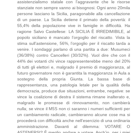
assistenzialismo statale con l’aggravante che le risorse
stanziate non sempre vanno ai bisognosi. Ogni anno 20mila
persone lasciano la Sicilia, paragonabile alla cancellazione
di un paese. La Sicilia detiene il primato della povertà: il
55,4% della popolazione vive in famiglie in difficoltà. Ha
ragione Salvo Castellese: LA SICILIA È IRREDIMIBILE, al
popolo siciliano è mancato l’orgoglio del riscatto. Vista la
stima sull’astensione, 56%, l’orgoglio per il riscatto tarda a
venire. I sondaggi parlano di una partita a due: Musumeci
(36/38%) contro Cancelleri (30/32%). Vuol dire che con il
44% dei votanti chi vince rappresenterebbe meno del 20%
di tutti gli elettori e, malgrado il premio di maggioranza, al
futuro governatore non è garantita la maggioranza in Aula a
sostegno della propria Giunta. La bassa base di
rappresentanza, una patologia letale per la qualità della
democrazia, produce due situazioni, entrambe, negative: se
vince la coalizione di destra il sistema rimane inalterato e,
malgrado le promesse di rinnovamento, non cambierà
nulla; se vince il M5S non ci saranno i numeri sufficienti per
un cambiamento radicale, cambieranno alcune cose ma si
procederà con difficoltà anche nell’esercizio di una ordinaria
amministrazione. Davanti al dilemma: VOTARE O
ASTENERSI? È meglio andare a votare. Anch’io, per i miei