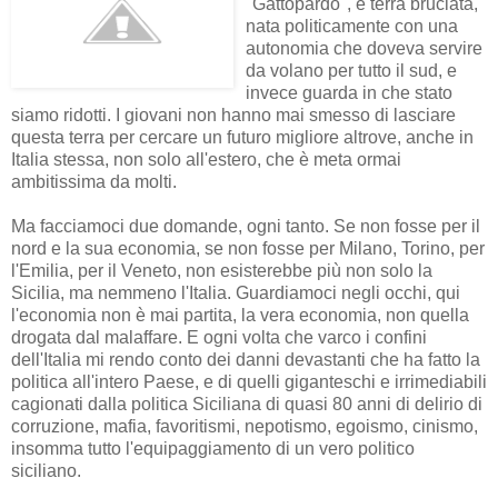
"Gattopardo", è terra bruciata,
nata politicamente con una
autonomia che doveva servire
da volano per tutto il sud, e
invece guarda in che stato
siamo ridotti. I giovani non hanno mai smesso di lasciare
questa terra per cercare un futuro migliore altrove, anche in
Italia stessa, non solo all'estero, che è meta ormai
ambitissima da molti.
Ma facciamoci due domande, ogni tanto. Se non fosse per il
nord e la sua economia, se non fosse per Milano, Torino, per
l'Emilia, per il Veneto, non esisterebbe più non solo la
Sicilia, ma nemmeno l'Italia. Guardiamoci negli occhi, qui
l'economia non è mai partita, la vera economia, non quella
drogata dal malaffare. E ogni volta che varco i confini
dell'Italia mi rendo conto dei danni devastanti che ha fatto la
politica all'intero Paese, e di quelli giganteschi e irrimediabili
cagionati dalla politica Siciliana di quasi 80 anni di delirio di
corruzione, mafia, favoritismi, nepotismo, egoismo, cinismo,
insomma tutto l'equipaggiamento di un vero politico
siciliano.