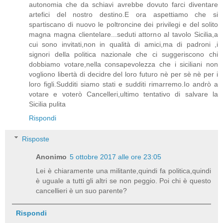
autonomia che da schiavi avrebbe dovuto farci diventare
artefici del nostro destino.E ora aspettiamo che si
spartiscano di nuovo le poltroncine dei privilegi e del solito
magna magna clientelare...seduti attorno al tavolo Sicilia,a
cui sono invitati,non in qualità di amici,ma di padroni ,i
signori della politica nazionale che ci suggeriscono chi
dobbiamo votare,nella consapevolezza che i siciliani non
vogliono libertà di decidre del loro futuro nè per sè nè per i
loro figli.Sudditi siamo stati e sudditi rimarremo.Io andrò a
votare e voterò Cancelleri,ultimo tentativo di salvare la
Sicilia pulita
Rispondi
Risposte
Anonimo
5 ottobre 2017 alle ore 23:05
Lei è chiaramente una militante,quindi fa politica,quindi
è uguale a tutti gli altri se non peggio. Poi chi è questo
cancellieri è un suo parente?
Rispondi